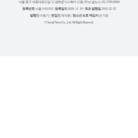
스
타
트
서울 중구 세종대로22길 12 광화문 G스퀘어 12층 (주)소셜뉴스 | 02-3789-8900
정
북
그
리
보
등록번호
서울 아01019 |
등록일자
2009. 11. 10 |
최초 발행일
2010. 02. 02
램
유
튜
발행인
이동기 |
편집인
채석원 |
청소년 보호 책임자
손기영
브
© Social News Co., Ltd. All Right Reserved.