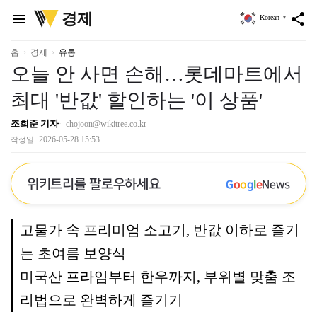
위
경제
menu
share
Korean
▼
키
트
리
홈
경제
유통
오늘 안 사면 손해…롯데마트에서
최대 '반값' 할인하는 '이 상품'
조희준 기자
chojoon@wikitree.co.kr
2026-05-28 15:53
작성일
위키트리를 팔로우하세요
G
o
o
g
l
e
News
고물가 속 프리미엄 소고기, 반값 이하로 즐기
는 초여름 보양식
미국산 프라임부터 한우까지, 부위별 맞춤 조
리법으로 완벽하게 즐기기