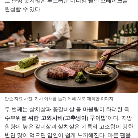
고 안심 못지않은 부드러운 미디엄 웰던 스테이크를
완성할 수 있다.
단순 자료 사진. 기사 이해를 돕기 위해 AI로 제작한 이미지.
두 번째는 살치살과 꽃갈비살 등 마블링이 화려한 특
수부위를 위한 '
고와사비(고추냉이) 구이법'
이다. 지방
함량이 높은 갈비살과 살치살은 기름의 고소함이 강한
반면 많이 먹으면 입안이 쉽게 느끼해진다. 마른 팬을