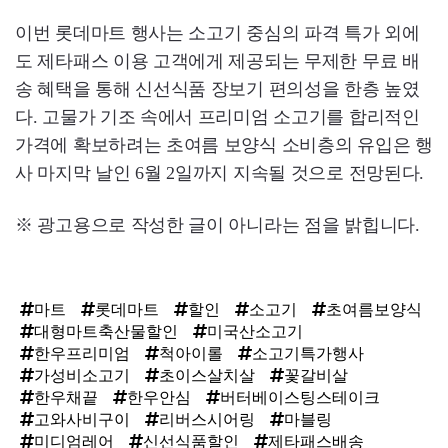
이번 롯데마트 행사는 소고기 중심의 파격 특가 외에
도 제타패스 이용 고객에게 제공되는 무제한 무료 배
송 혜택을 통해 신선식품 장보기 편의성을 한층 높였
다. 고물가 기조 속에서 프리미엄 소고기를 합리적인
가격에 확보하려는 초여름 보양식 소비층의 유입은 행
사 마지막 날인 6월 2일까지 지속될 것으로 전망된다.
※ 광고용으로 작성한 글이 아니라는 점을 밝힙니다.
마트
롯데마트
할인
소고기
초여름보양식
대형마트축산물할인
미국산소고기
한우프리미엄
척아이롤
소고기특가행사
가성비소고기
초이스살치살
꽃갈비살
한우채끝
한우안심
버터베이스팅스테이크
고와사비구이
리버스시어링
마블링
미디엄레어
신선식품할인
제타패스배송