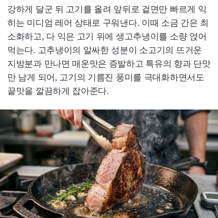
강하게 달군 뒤 고기를 올려 앞뒤로 겉면만 빠르게 익
히는 미디엄 레어 상태로 구워낸다. 이때 소금 간은 최
소화하고, 다 익은 고기 위에 생고추냉이를 소량 얹어
먹는다. 고추냉이의 알싸한 성분이 소고기의 뜨거운
지방분과 만나면 매운맛은 증발하고 특유의 향과 단맛
만 남게 되어, 고기의 기름진 풍미를 극대화하면서도
끝맛을 깔끔하게 잡아준다.