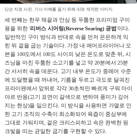
단순 자료 사진. 기사 이해를 돕기 위해 AI로 제작한 이미지.
세 번째는 한우 채끝과 안심 등 두툼한 프리미엄 구이
용을 위한 '
리버스 시어링(Reverse Searing) 공법
'이다.
일반적인 구이 방식과 반대로 속을 먼저 은은하게 익
힌 뒤 겉을 굽는 기술이다. 가정 내 에어프라이어나 오
븐을 100도에서 100도 사이의 낮은 온도로 맞춘 뒤, 시
즈닝을 마친 두툼한 소고기를 넣고 약 20분에서 25분
간 서서히 속을 데운다. 고기 내부 온도가 중레어 수준
에 도달했을 때 꺼내어, 기름을 두르고 극도로 달궈진
프라이팬에서 앞뒤로 각각 30초씩만 빠르게 구워 마이
야르 반응(고기 표면이 갈색으로 변하며 풍미가 깊어
지는 현상)을 일으킨다. 이 방식을 사용하면 가열로 인
한 고기 조직의 수축이 최소화되어 육즙이 중심부에
그대로 가둬지며, 겉은 크리스피하고 속은 완벽한 핑
크빛을 띠는 균일한 굽기를 구현할 수 있다.