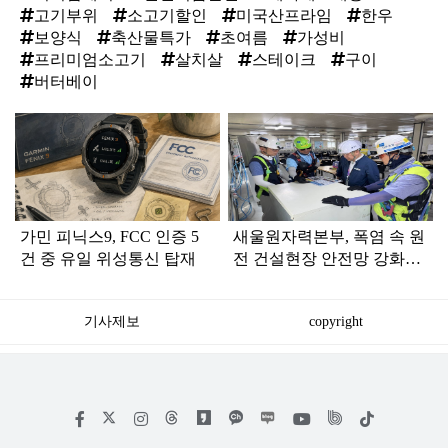
고기부위
소고기할인
미국산프라임
한우
보양식
축산물특가
초여름
가성비
프리미엄소고기
살치살
스테이크
구이
버터베이
탑
라
인
가민 피닉스9, FCC 인증 5
새울원자력본부, 폭염 속 원
건 중 유일 위성통신 탑재
전 건설현장 안전망 강화…
스마트 대응체계 본격 가동
기사제보
copyright
저
페
인
위
틱
작
이
스
키
톡
권