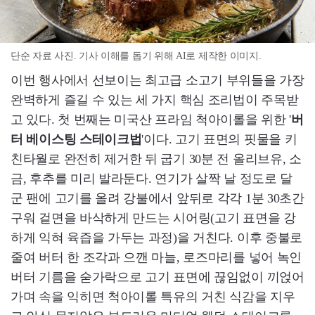
단순 자료 사진. 기사 이해를 돕기 위해 AI로 제작한 이미지.
이번 행사에서 선보이는 최고급 소고기 부위들을 가장
완벽하게 즐길 수 있는 세 가지 핵심 조리법이 주목받
고 있다. 첫 번째는 미국산 프라임 척아이롤을 위한 '
버
터 베이스팅 스테이크법
'이다. 고기 표면의 핏물을 키
친타월로 완전히 제거한 뒤 굽기 30분 전 올리브유, 소
금, 후추를 미리 발라둔다. 연기가 살짝 날 정도로 달
군 팬에 고기를 올려 강불에서 앞뒤로 각각 1분 30초간
구워 겉면을 바삭하게 만드는 시어링(고기 표면을 강
하게 익혀 육즙을 가두는 과정)을 거친다. 이후 중불로
줄여 버터 한 조각과 으깬 마늘, 로즈마리를 넣어 녹인
버터 기름을 숟가락으로 고기 표면에 끊임없이 끼얹어
가며 속을 익히면 척아이롤 특유의 거친 식감을 지우