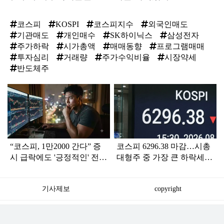
코스피
KOSPI
코스피지수
외국인매도
기관매도
개인매수
SK하이닉스
삼성전자
주가하락
시가총액
매매동향
프로그램매매
투자심리
거래량
주가수익비율
시장약세
반도체주
탑
라
인
“코스피, 1만2000 간다” 증
코스피 6296.38 마감…시총
시 급락에도 '긍정적인' 전망
대형주 중 가장 큰 하락세를
나온 이유
보인 곳 어디?
기사제보
copyright