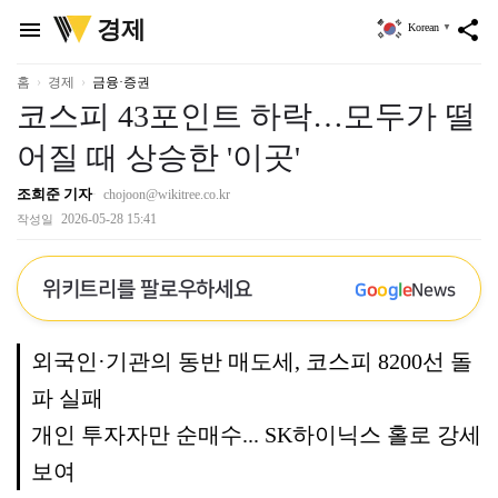
위
경제
menu
share
Korean
▼
키
트
리
홈
경제
금융·증권
코스피 43포인트 하락…모두가 떨
어질 때 상승한 '이곳'
조희준 기자
chojoon@wikitree.co.kr
2026-05-28 15:41
작성일
위키트리를 팔로우하세요
G
o
o
g
l
e
News
외국인·기관의 동반 매도세, 코스피 8200선 돌
파 실패
개인 투자자만 순매수... SK하이닉스 홀로 강세
보여