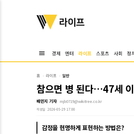
위키트리
라이프
menu
경제
엔터
라이프
스포츠
사회
정
홈
라이프
일반
참으면 병 된다…47세 이
배민지 기자
mjb0719@wikitree.co.kr
2026-05-29 17:00
작성일
감정을 현명하게 표현하는 방법은?