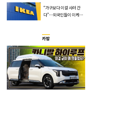
한 번 하죠?”
“가구보다 이걸 사러 간
다”…외국인들이 이케아
에서 장바구니에 담는 간
식 3종
카밥