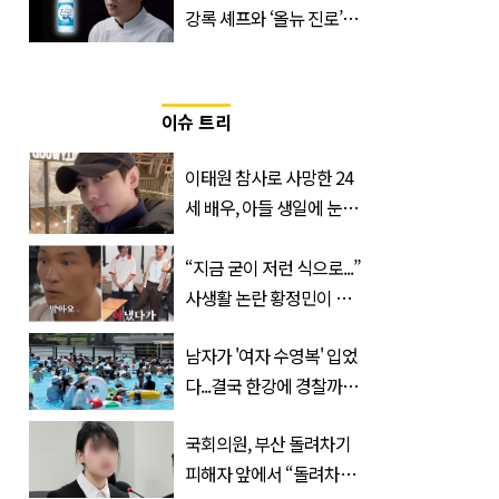
강록 셰프와 ‘올뉴 진로’의
만남
이슈 트리
이태원 참사로 사망한 24
세 배우, 아들 생일에 눈물
쏟은 어머니
“지금 굳이 저런 식으로...”
사생활 논란 황정민이 곧
출연할 예능 예고편 논란
남자가 '여자 수영복' 입었
다...결국 한강에 경찰까지
출동 (+사진)
국회의원, 부산 돌려차기
피해자 앞에서 “돌려차기