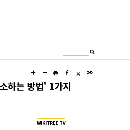
검색
add
remove
link
print
소하는 방법' 1가지
WIKITREE TV