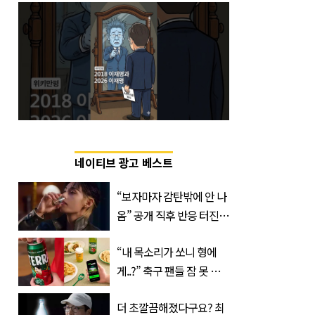
네이티브 광고 베스트
“보자마자 감탄밖에 안 나
옴” 공개 직후 반응 터진
진로 뷔 캠페인 영상
“내 목소리가 쏘니 형에
게..?” 축구 팬들 잠 못 들
게 할 테라의 역대급 이벤
더 초깔끔해졌다구요? 최
트