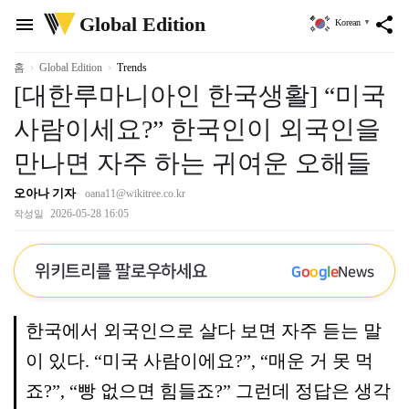
위
Global Edition
menu
share
Korean
▼
키
트
리
홈
Global Edition
Trends
[대한루마니아인 한국생활] “미국
사람이세요?” 한국인이 외국인을
만나면 자주 하는 귀여운 오해들
오아나 기자
oana11@wikitree.co.kr
2026-05-28 16:05
작성일
위키트리를 팔로우하세요
G
o
o
g
l
e
News
한국에서 외국인으로 살다 보면 자주 듣는 말
이 있다. “미국 사람이에요?”, “매운 거 못 먹
죠?”, “빵 없으면 힘들죠?” 그런데 정답은 생각