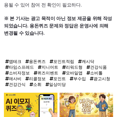
용될 수 있어 참여 전 확인이 필요하다.
※ 본 기사는 광고 목적이 아닌 정보 제공을 위해 작성
되었습니다. 용돈퀴즈 문제와 정답은 운영사에 의해
변경될 수 있습니다.
앱테크
용돈퀴즈
포인트적립
캐시닥
타임스프레드
지니어트
리워드형
건강식품
소비자정보
퀴즈이벤트
모바일앱
소비톨
애사비
리콜정보
포인트
부수입
광고시청
건강간식
소휘
일상미당
탑
라
인