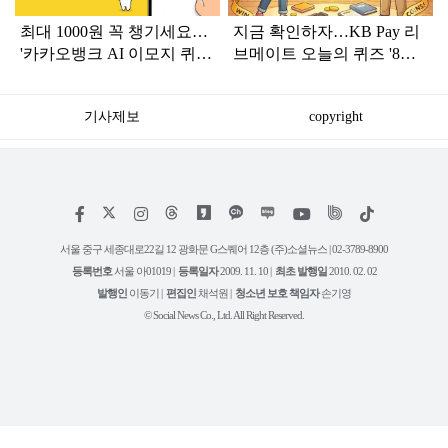
최대 1000원 꼭 챙기세요…
지금 확인하자…KB Pay 리
'카카오뱅크 AI 이모지 퀴
브메이트 오늘의 퀴즈 '8월
즈' 8월 6일 정답 공개
5일' 정답
기사제보
copyright
저
페
인
위
틱
작
이
스
키
톡
권
스
타
트
서울 중구 세종대로22길 12 광화문 G스퀘어 12층 (주)소셜뉴스 | 02-3789-8900
정
북
그
리
보
등록번호
서울 아01019 |
등록일자
2009. 11. 10 |
최초 발행일
2010. 02. 02
램
유
튜
발행인
이동기 |
편집인
채석원 |
청소년 보호 책임자
손기영
브
© Social News Co., Ltd. All Right Reserved.