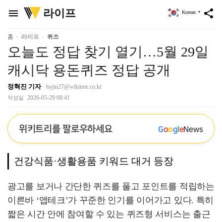
위
라이프
menu
share
Korean
▼
키
트
리
홈
라이프
퀴즈
오늘도 정답 찾기 열기…5월 29일
캐시닥 용돈퀴즈 정답 공개
정혁진 기자
hyjin27@wikitree.co.kr
2026-05-29 08:41
작성일
위키트리를 팔로우하세요
G
o
o
g
l
e
News
건강식품·생활용품 키워드 대거 등장
광고를 보거나 간단한 퀴즈를 풀고 포인트를 적립하는
이른바 ‘앱테크’가 꾸준한 인기를 이어가고 있다. 특히
짧은 시간 안에 참여할 수 있는 퀴즈형 서비스는 출근