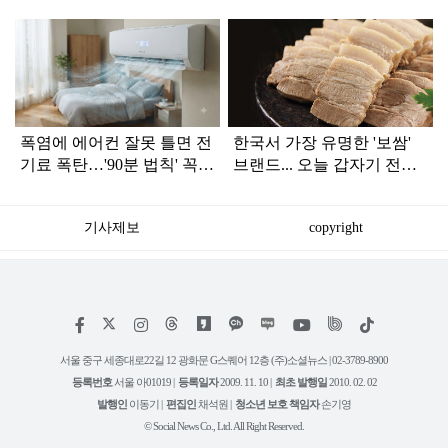
탑
라
인
폭염에 에어컨 잘못 틀면 전
한국서 가장 유명한 '보쌈'
기료 폭탄…'90분 법칙' 꼭
브랜드... 오늘 갑자기 전해
확인하세요
진 안 좋은 소식
기사제보
copyright
저
페
인
위
틱
작
이
스
키
톡
권
스
타
트
서울 중구 세종대로22길 12 광화문 G스퀘어 12층 (주)소셜뉴스 | 02-3789-8900
정
북
그
리
보
등록번호
서울 아01019 |
등록일자
2009. 11. 10 |
최초 발행일
2010. 02. 02
램
유
튜
발행인
이동기 |
편집인
채석원 |
청소년 보호 책임자
손기영
브
© Social News Co., Ltd. All Right Reserved.