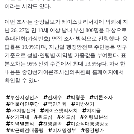
이라는 시각도 있다.
이번 조사는 중앙일보가 케이스탯리서치에 의뢰해 지
난 26, 27일 만 18세 이상 남녀 부산 800명을 대상으로
휴대전화(가상번호) 면접 조사 방식으로 진행했다. 응
답률은 19.9%이며, 지난달 행정안전부 주민등록 인구
기준으로 성별·연령별·지역별 가중값을 부여했다. 표
본오차는 95% 신뢰 수준에서 최대 ±3.5%p다. 자세한
내용은 중앙선거여론조사심의위원회 홈페이지에서
확인할 수 있다.
부산시장선거
전재수
박형준
여론조사
더불어민주당
국민의힘
지방선거
6·3지방선거
케이스탯리서치
지지율
선거판세
원도심
신도심
연령별분석
지역별분석
진영결속
이준석대통령방문
박근혜전대통령
이재명정부
중간평가