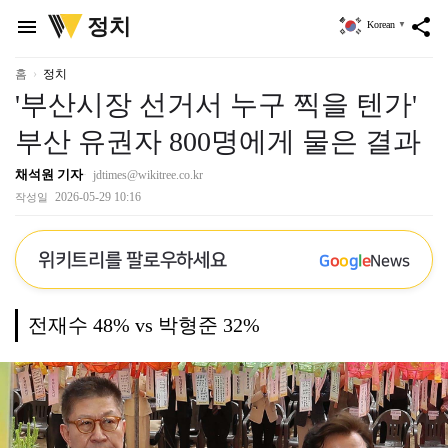
위
정치
menu
share
Korean
▼
키
트
리
홈
정치
'부산시장 선거서 누구 찍을 텐가'
부산 유권자 800명에게 물은 결과
채석원 기자
jdtimes@wikitree.co.kr
2026-05-29 10:16
작성일
위키트리를 팔로우하세요
G
o
o
g
l
e
News
전재수 48% vs 박형준 32%