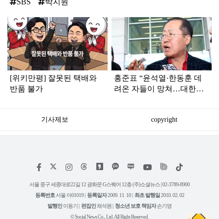
SBS
박지원
탑
라
인
[위키만평] 잘못된 택배와
홍준표 “윤석열·한동훈 데
반품 불가
려온 자들이 망쳐…대한민
국 이 모양 이 꼴”
기사제보
copyright
저
페
인
위
틱
작
이
스
키
톡
권
스
타
트
서울 중구 세종대로22길 12 광화문 G스퀘어 12층 (주)소셜뉴스 | 02-3789-8900
정
북
그
리
보
등록번호
서울 아01019 |
등록일자
2009. 11. 10 |
최초 발행일
2010. 02. 02
램
유
튜
발행인
이동기 |
편집인
채석원 |
청소년 보호 책임자
손기영
브
© Social News Co., Ltd. All Right Reserved.