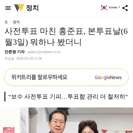
위
정치
menu
share
Korean
▼
키
트
리
홈
정치
사전투표 마친 홍준표, 본투표날(6
월3일) 뭐하나 봤더니
안준영 기자
andrew@wikitree.co.kr
2026-05-29 12:36
작성일
위키트리를 팔로우하세요
G
o
o
g
l
e
News
“보수 사전투표 기피…투표함 관리 더 철저히“