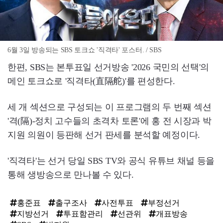
6월 3일 방송되는 SBS 토크쇼 '직격타' 포스터. / SBS
한편, SBS는 본투표일 선거방송 '2026 국민의 선택'의
메인 토크쇼로 '직격타(直隔舵)'를 편성한다.
세 개 섹션으로 구성되는 이 프로그램의 두 번째 섹션
'격(隔)-정치 고수들의 초격차 토론'에 홍 전 시장과 박
지원 의원이 등판해 선거 판세를 분석할 예정이다.
'직격타'는 선거 당일 SBS TV와 공식 유튜브 채널 등을
통해 생방송으로 만나볼 수 있다.
홍준표
출구조사
사전투표
부정선거
지방선거
투표함관리
선관위
개표방송