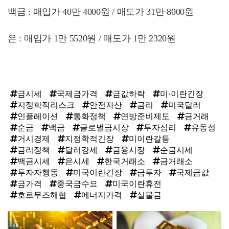
백금 : 매입가 40만 4000원 / 매도가 31만 8000원
은 : 매입가 1만 5520원 / 매도가 1만 2320원
금시세
국제금가격
금값하락
미·이란긴장
지정학적리스크
안전자산
금리
미국달러
인플레이션
통화정책
연방준비제도
금거래
순금
백금
글로벌금시장
투자심리
유동성
거시경제
지정학적긴장
미이란갈등
금리정책
달러강세
금융시장
순금시세
백금시세
은시세
한국거래소
금거래소
투자자행동
미국이란긴장
금투자
국제금값
금가격
중국금수요
미국이란휴전
호르무즈해협
에너지가격
실물금
탑
라