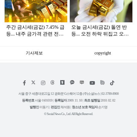
인
주간 금시세(금값) 7.45% 급
오늘 금시세(금값) 돌연 반
등... 내주 금가격 관련 전문
등... 오전 하락 뒤집고 오후
가들 84%가 상승 예측
상승한 이유
기사제보
copyright
저
페
인
위
틱
작
이
스
키
톡
권
스
타
트
서울 중구 세종대로22길 12 광화문 G스퀘어 12층 (주)소셜뉴스 | 02-3789-8900
정
북
그
리
보
등록번호
서울 아01019 |
등록일자
2009. 11. 10 |
최초 발행일
2010. 02. 02
램
유
튜
발행인
이동기 |
편집인
채석원 |
청소년 보호 책임자
손기영
브
© Social News Co., Ltd. All Right Reserved.