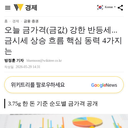
위
경제
menu
share
Korean
▼
키
트
리
홈
경제
금융·증권
오늘 금가격(금값) 강한 반등세...
금시세 상승 흐름 핵심 동력 4가지
는
방정훈 기자
bluemoon@wikitree.co.kr
2026-05-29 14:31
작성일
위키트리를 팔로우하세요
G
o
o
g
l
e
News
3.75g 한 돈 기준 순도별 금가격 공개