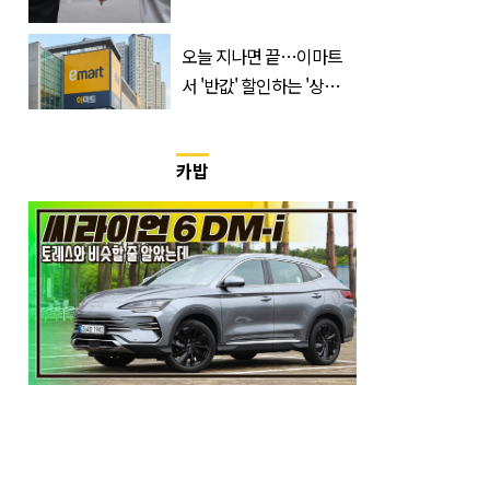
한 것 같다
오늘 지나면 끝…이마트
서 '반값' 할인하는 '상
품'의 정체
카밥