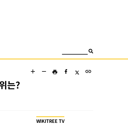
검색
add
remove
link
print
위는?
WIKITREE TV