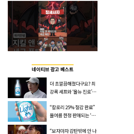
네이티브 광고 베스트
더 초깔끔해졌다구요? 최
강록 셰프와 ‘올뉴 진로’의
만남
“칼로리 25% 절감 완료”
올여름 한정 판매되는 ‘최
저 칼로리 소주’ 나왔다
“보자마자 감탄밖에 안 나