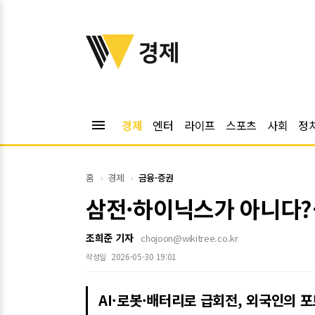
위키트리
경제
menu
경제
엔터
라이프
스포츠
사회
정
홈
경제
금융·증권
삼전·하이닉스가 아니다?
조희준 기자
chojoon@wikitree.co.kr
2026-05-30 19:01
작성일
AI·로봇·배터리로 급회전, 외국인의 