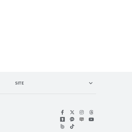
keyboard_arrow_down
SITE
위키트리 페이스북
위키트리 인스타그램
위키트리 유튜브
위키트리 틱톡