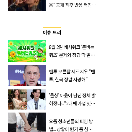
옴” 공개 직후 반응 터진
진로 뷔 캠페인 영상
이슈 트리
8월 2일 캐시워크 '돈버는
퀴즈' 문제와 정답 딱 알려
드립니다
벤투 오른팔 세르지우 “벤
투, 한국 정말 사랑해”
'돌싱' 아옳이 남친 정체 밝
혀졌다...“2대째 가업 잇는
한의사”
요즘 청소년들의 피임 방
법... 상황이 뭔가 좀 심각