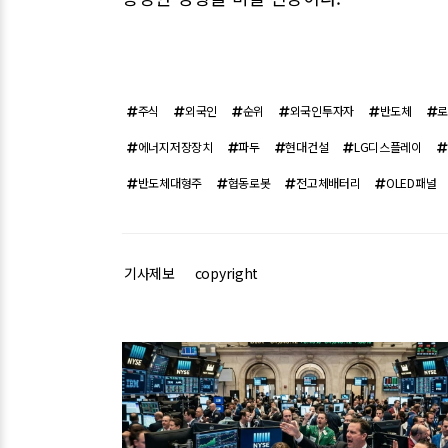
주식
외국인
순위
외국인투자자
반도체
에너지저장장치
파두
현대건설
LG디스플레이
반도체대형주
협동로봇
전고체배터리
OLED패널
기사제보
copyright
관련기사