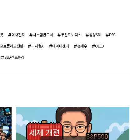
로봇
이차전지
시스템반도체
두산로보틱스
삼성SDI
ESS
포트폴리오전환
피지컬AI
데이터센터
순매수
OLED
SSD컨트롤러