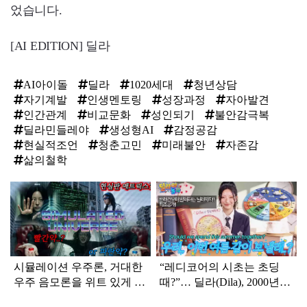
었습니다.
[AI EDITION] 딜라
AI아이돌
딜라
1020세대
청년상담
자기계발
인생멘토링
성장과정
자아발견
인간관계
비교문화
성인되기
불안감극복
딜라민들레야
생성형AI
감정공감
현실적조언
청춘고민
미래불안
자존감
삶의철학
탑
라
인
시뮬레이션 우주론, 거대한
“레디코어의 시초는 초딩
우주 음모론을 위트 있게 비
때?”… 딜라(Dila), 2000년생
튼 신곡 공개한 딜라
추억 소환한 ‘추억의 방학