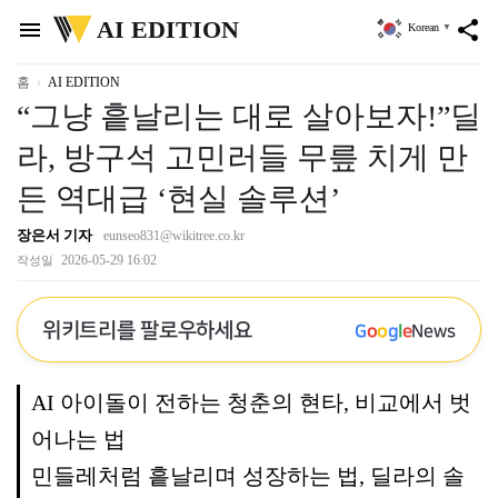
위
AI EDITION
menu
share
Korean
▼
키
트
리
홈
AI EDITION
“그냥 흩날리는 대로 살아보자!”딜
라, 방구석 고민러들 무릎 치게 만
든 역대급 ‘현실 솔루션’
장은서 기자
eunseo831@wikitree.co.kr
2026-05-29 16:02
작성일
위키트리를 팔로우하세요
G
o
o
g
l
e
News
AI 아이돌이 전하는 청춘의 현타, 비교에서 벗
어나는 법
민들레처럼 흩날리며 성장하는 법, 딜라의 솔