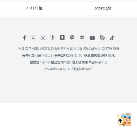
계획표’ 공개 (feat. 최초 공
기사제보
copyright
개 반려견 조랭이)
저
페
인
위
틱
작
이
스
키
톡
권
스
타
트
서울 중구 세종대로22길 12 광화문 G스퀘어 12층 (주)소셜뉴스 | 02-3789-8900
정
북
그
리
보
등록번호
서울 아01019 |
등록일자
2009. 11. 10 |
최초 발행일
2010. 02. 02
램
유
튜
발행인
이동기 |
편집인
채석원 |
청소년 보호 책임자
손기영
브
© Social News Co., Ltd. All Right Reserved.