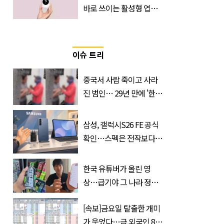
바로 쓰이는 활성형 엽
산… 차이는?
‘Quatrefolic®’ 주목
이슈 트리
중국서 사람 죽이고 사라
진 범인… 29년 만에 '한
국'에서 덜미 잡혔다
삼성, 갤럭시S26 FE 공식
확인…스펙은 전작보다
낮췄다
한국 유튜버가 올린 영
상…급기야 그 나라 정부
가 실제로 움직였다
[속보]금요일 탈출한 개미
가 웃었다…금,외국인 8조