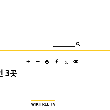
검색
add
remove
link
print
인 3곳
WIKITREE TV