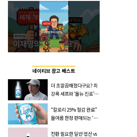
네이티브 광고 베스트
더 초깔끔해졌다구요? 최
강록 셰프와 ‘올뉴 진로’의
만남
“칼로리 25% 절감 완료”
올여름 한정 판매되는 ‘최
저 칼로리 소주’ 나왔다
전환 필요한 일반 엽산 vs