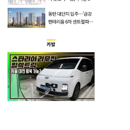
매수에도 월,삼성전자·SK
동탄 대단지 입주…'금강
하이닉스 '와르르'
펜테리움 6차 센트럴파크'
무순위 청약 시작, 분양가
는?
카밥