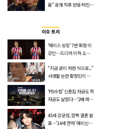
옴” 공개 직후 반응 터진
진로 뷔 캠페인 영상
이슈 트리
'에이스 상징' 7번 확정 이
강인…드디어 이적 소감
입 열었다
“지금 굳이 저런 식으로...”
사생활 논란 황정민이 곧
출연할 예능 예고편 논란
‘PD수첩’ 신혼집 자금도 학
자금도 날렸다…‘2배 레버
리지’의 덫
45세 강균성, 깜짝 결혼 발
표…'14세 연하' 예비신부