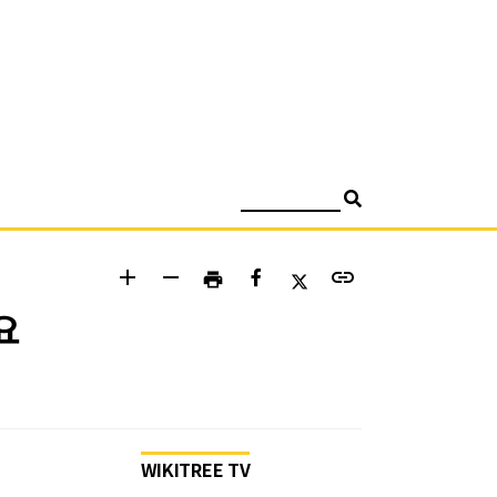
검색
add
remove
link
print
요
WIKITREE TV