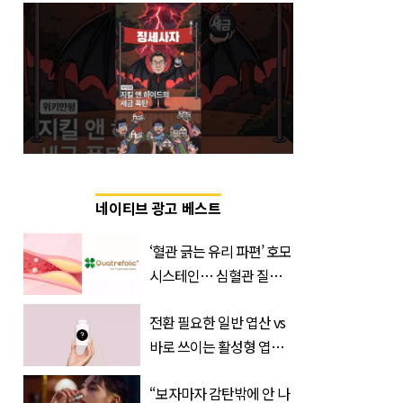
네이티브 광고 베스트
‘혈관 긁는 유리 파편’ 호모
시스테인… 심혈관 질환
으로 사망 위험 부른다
전환 필요한 일반 엽산 vs
바로 쓰이는 활성형 엽
산… 차이는?
“보자마자 감탄밖에 안 나
‘Quatrefolic®’ 주목