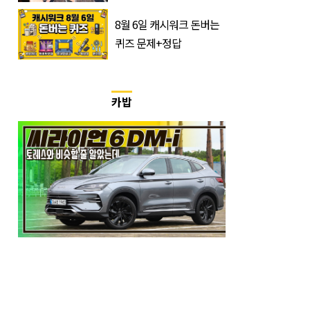
정체는 놀랍게도…
8월 6일 캐시워크 돈버는
퀴즈 문제+정답
카밥