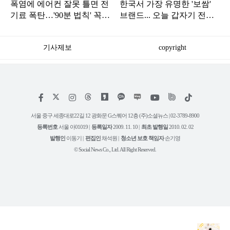
폭염에 에어컨 잘못 틀면 전
한국서 가장 유명한 '보쌈'
기료 폭탄…'90분 법칙' 꼭
브랜드... 오늘 갑자기 전해
확인하세요
진 안 좋은 소식
기사제보
copyright
저
페
인
위
틱
작
이
스
키
톡
권
스
타
트
서울 중구 세종대로22길 12 광화문 G스퀘어 12층 (주)소셜뉴스 | 02-3789-8900
정
북
그
리
보
등록번호
서울 아01019 |
등록일자
2009. 11. 10 |
최초 발행일
2010. 02. 02
램
유
튜
발행인
이동기 |
편집인
채석원 |
청소년 보호 책임자
손기영
브
© Social News Co., Ltd. All Right Reserved.