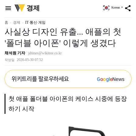
위
경제
menu
share
Korean
▼
키
트
리
홈
경제
IT·통신·게임
사실상 디자인 유출... 애플의 첫
'폴더블 아이폰' 이렇게 생겼다
채석원 기자
jdtimes@wikitree.co.kr
2026-05-30 07:52
작성일
위키트리를 팔로우하세요
G
o
o
g
l
e
News
첫 애플 폴더블 아이폰의 케이스 시중에 등장
하기 시작