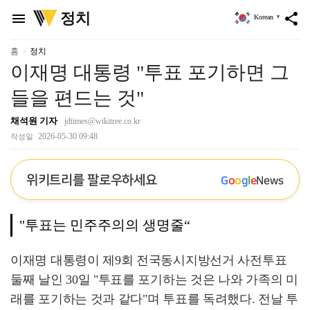
위
정치
menu
share
Korean
▼
키
트
리
홈
정치
이재명 대통령 "투표 포기하면 그
들을 편드는 것"
채석원 기자
jdtimes@wikitree.co.kr
2026-05-30 09:48
작성일
위키트리를 팔로우하세요
G
o
o
g
l
e
News
"투표는 민주주의의 생명줄“
이재명 대통령이 제9회 전국동시지방선거 사전투표
둘째 날인 30일 "투표를 포기하는 것은 나와 가족의 미
래를 포기하는 것과 같다"며 투표를 독려했다. 전날 투