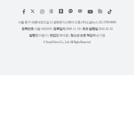
저
페
인
위
틱
작
이
스
키
톡
권
스
타
트
서울 중구 세종대로22길 12 광화문 G스퀘어 12층 (주)소셜뉴스 | 02-3789-8900
정
북
그
리
보
등록번호
서울 아01019 |
등록일자
2009. 11. 10 |
최초 발행일
2010. 02. 02
램
유
튜
발행인
이동기 |
편집인
채석원 |
청소년 보호 책임자
손기영
브
© Social News Co., Ltd. All Right Reserved.