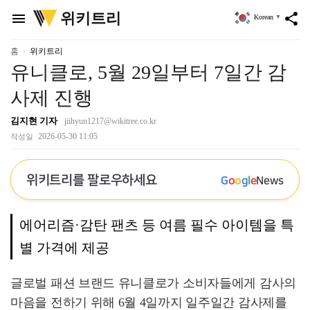
위
위키트리
menu
share
Korean
▼
키
트
리
홈
위키트리
유니클로, 5월 29일부터 7일간 감
사제 진행
김지현 기자
jiihyun1217@wikitree.co.kr
2026-05-30 11:05
작성일
위키트리를 팔로우하세요
G
o
o
g
l
e
News
에어리즘·감탄 팬츠 등 여름 필수 아이템을 특
별 가격에 제공
글로벌 패션 브랜드 유니클로가 소비자들에게 감사의
마음을 전하기 위해 6월 4일까지 일주일간 감사제를