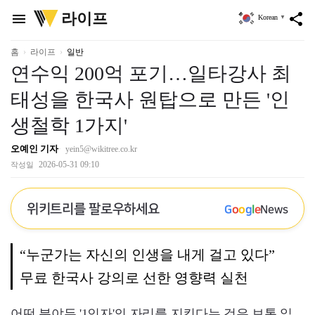
위
라이프
menu
share
Korean
▼
키
트
리
홈
라이프
일반
연수익 200억 포기…일타강사 최
태성을 한국사 원탑으로 만든 '인
생철학 1가지'
오예인 기자
yein5@wikitree.co.kr
2026-05-31 09:10
작성일
위키트리를 팔로우하세요
G
o
o
g
l
e
News
“누군가는 자신의 인생을 내게 걸고 있다”
무료 한국사 강의로 선한 영향력 실천
어떤 분야든 '1인자'의 자리를 지킨다는 것은 보통 일