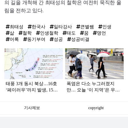
의 길을 개척해 간 최태성의 철학은 여전히 묵직한 울
림을 전하고 있다.
최태성
한국사
일타강사
큰별쌤
인생
삶
철학
인생철학
태도
꿈
명언
어록
동기부여
성공
성공비결
탑
라
인
태풍 3개 동시 북상…16호
폭염은 다소 누그러졌지
‘페이러우’까지 발생, 15호
만… 오늘 ‘이 지역’은 우산
‘찬홈’ 한국 영향은?
챙겨야
기사제보
copyright