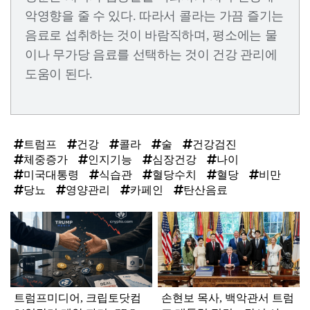
악영향을 줄 수 있다. 따라서 콜라는 가끔 즐기는
음료로 섭취하는 것이 바람직하며, 평소에는 물
이나 무가당 음료를 선택하는 것이 건강 관리에
도움이 된다.
트럼프
건강
콜라
술
건강검진
체중증가
인지기능
심장건강
나이
미국대통령
식습관
혈당수치
혈당
비만
당뇨
영양관리
카페인
탄산음료
탑
라
인
트럼프미디어, 크립토닷컴
손현보 목사, 백악관서 트럼