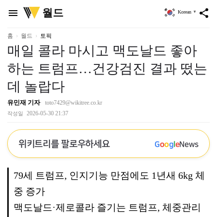
위
월드
menu
share
Korean
▼
키
트
리
홈
월드
토픽
매일 콜라 마시고 맥도날드 좋아
하는 트럼프…건강검진 결과 떴는
데 놀랍다
유민재 기자
toto7429@wikitree.co.kr
2026-05-30 21:37
작성일
위키트리를 팔로우하세요
G
o
o
g
l
e
News
79세 트럼프, 인지기능 만점에도 1년새 6kg 체
중 증가
맥도날드·제로콜라 즐기는 트럼프, 체중관리