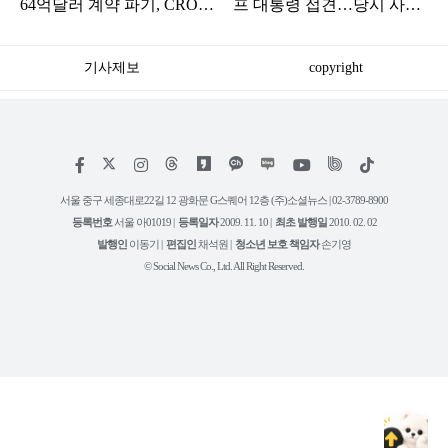
64억달러 계약 파기, CRO
프 대통령 접견…당시 사진
급락
공개
기사제보
copyright
저
페
인
위
틱
작
이
스
키
톡
권
스
타
트
서울 중구 세종대로22길 12 광화문 G스퀘어 12층 (주)소셜뉴스 | 02-3789-8900
정
북
그
리
보
등록번호
서울 아01019 |
등록일자
2009. 11. 10 |
최초 발행일
2010. 02. 02
램
유
튜
발행인
이동기 |
편집인
채석원 |
청소년 보호 책임자
손기영
브
© Social News Co., Ltd. All Right Reserved.