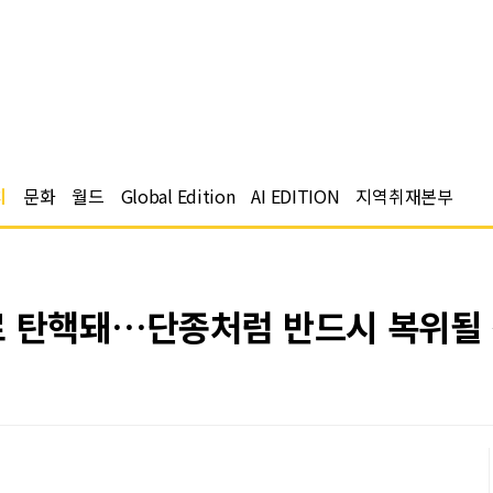
치
문화
월드
Global Edition
AI EDITION
지역취재본부
로 탄핵돼…단종처럼 반드시 복위될 