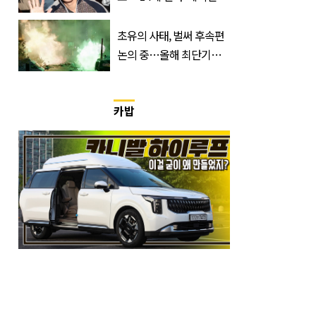
정체는 놀랍게도…
초유의 사태, 벌써 후속편
논의 중…올해 최단기간
400만 돌파 성공한 ‘영화’
정체
카밥