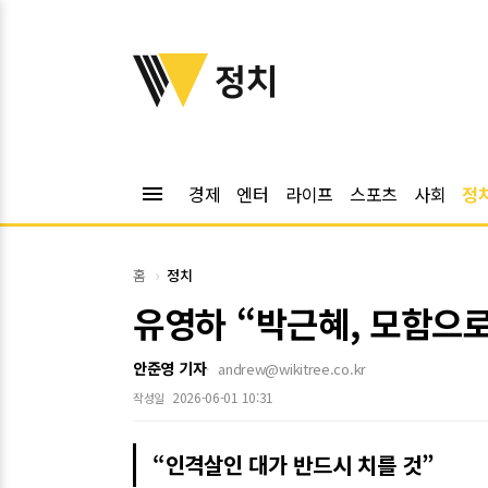
위키트리
정치
menu
경제
엔터
라이프
스포츠
사회
정
홈
정치
유영하 “박근혜, 모함으
안준영 기자
andrew@wikitree.co.kr
2026-06-01 10:31
작성일
“인격살인 대가 반드시 치를 것”