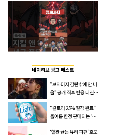
네이티브 광고 베스트
“보자마자 감탄밖에 안 나
옴” 공개 직후 반응 터진
진로 뷔 캠페인 영상
“칼로리 25% 절감 완료”
올여름 한정 판매되는 ‘최
저 칼로리 소주’ 나왔다
‘혈관 긁는 유리 파편’ 호모