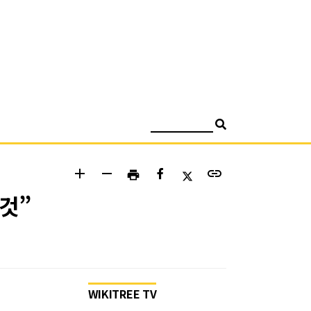
검색
add
remove
link
print
것”
WIKITREE TV