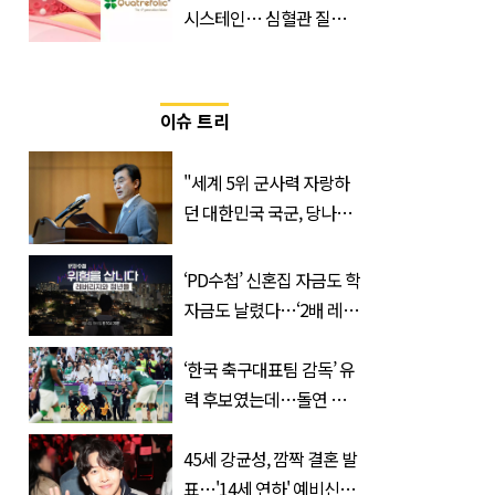
시스테인… 심혈관 질환
으로 사망 위험 부른다
이슈 트리
"세계 5위 군사력 자랑하
던 대한민국 국군, 당나라
군대 됐다"
‘PD수첩’ 신혼집 자금도 학
자금도 날렸다…‘2배 레버
리지’의 덫
‘한국 축구대표팀 감독’ 유
력 후보였는데…돌연 코
트디부아르 지휘봉 잡은
‘거장’
45세 강균성, 깜짝 결혼 발
표…'14세 연하' 예비신부