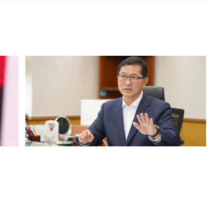
"
목포시 “국립의대·대학병원 설립은 서부권 생명
권 문제”