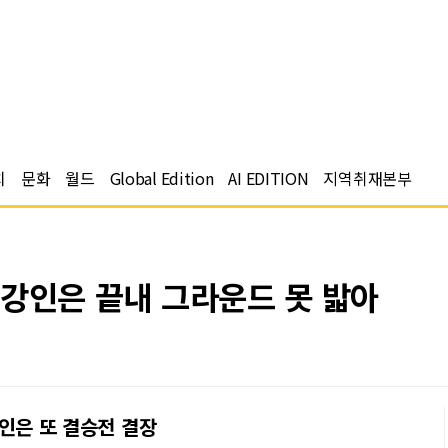
치
문화
월드
Global Edition
AI EDITION
지역취재본부
 이강인은 끝내 그라운드 못 밟아
이강인은 또 결승전 결장