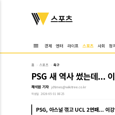
위키트리
스포츠
menu
경제
엔터
라이프
스포츠
사회
정
홈
스포츠
축구
PSG 새 역사 썼는데...
채석원 기자
jdtimes@wikitree.co.kr
2026-05-31 08:25
작성일
PSG, 아스널 꺾고 UCL 2연패... 