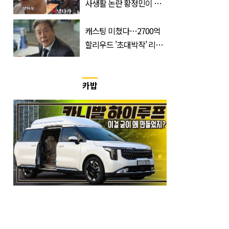
사생활 논란 황정민이 곧
출연할 예능 예고편 논란
캐스팅 미쳤다…2700억
할리우드 '초대박작' 리메
이크하는 한국 영화
카밥