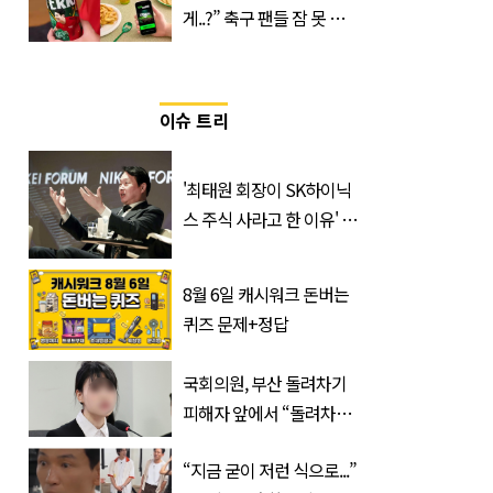
게..?” 축구 팬들 잠 못 들
게 할 테라의 역대급 이벤
트
이슈 트리
'최태원 회장이 SK하이닉
스 주식 사라고 한 이유' 글
급속 확산
8월 6일 캐시워크 돈버는
퀴즈 문제+정답
국회의원, 부산 돌려차기
피해자 앞에서 “돌려차기
한 번 하죠?”
“지금 굳이 저런 식으로...”