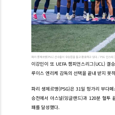
파리 생제르맹(PSG) 선수들이 우승컵을 들고 환호하고 있다. / PSG 인스타
이강인이 또 UEFA 챔피언스리그(UCL) 
루이스 엔리케 감독의 선택을 끝내 받지 못하
파리 생제르맹(PSG)은 31일 헝가리 부다페
승전에서 아스널(잉글랜드)과 120분 혈투 끝
패를 달성했다.