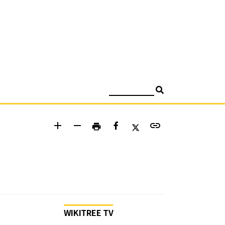
검색
add
remove
link
print
WIKITREE TV