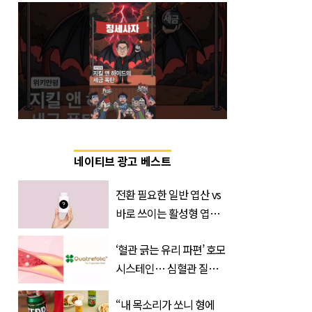
네이티브 광고 베스트
전환 필요한 일반 엽산 vs
바로 쓰이는 활성형 엽
산… 차이는?
‘혈관 긁는 유리 파편’ 호모
‘Quatrefolic®’ 주목
시스테인… 심혈관 질환
으로 사망 위험 부른다
“내 목소리가 쏘니 형에