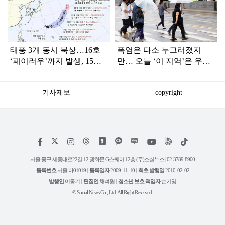
라
인
태풍 3개 동시 북상…16호
폭염은 다소 누그러졌지
‘페이러우’까지 발생, 15호
만… 오늘 ‘이 지역’은 우산
‘찬홈’ 한국 영향은?
챙겨야
기사제보
copyright
저
페
인
위
틱
작
이
스
키
톡
권
스
타
트
서울 중구 세종대로22길 12 광화문 G스퀘어 12층 (주)소셜뉴스 | 02-3789-8900
정
북
그
리
보
등록번호
서울 아01019 |
등록일자
2009. 11. 10 |
최초 발행일
2010. 02. 02
램
유
튜
발행인
이동기 |
편집인
채석원 |
청소년 보호 책임자
손기영
브
© Social News Co., Ltd. All Right Reserved.