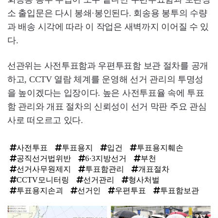
소 출입문은 다시 봉쇄·봉인된다. 회송용 봉투의 수량
과 배송 시각에 따라 이 작업은 새벽까지 이어질 수 있
다.
선관위는 사전투표함과 우편투표함 보관 절차를 공개
하고, CCTV 열람 체계를 운영해 선거 관리의 투명성
을 높이겠다는 입장이다. 높은 사전투표율 속에 투표
함 관리와 개표 절차의 신뢰성이 선거 막판 주요 관심
사로 떠오르고 있다.
사전투표
투표용지
입건
투표용지훼손
공직선거법위반
6·3지방선거
부천
선거사무원제지
투표함관리
개표절차
CCTV모니터링
선거관리
형사처벌
투표용지손괴
선거인
우편투표
투표함보관
탑