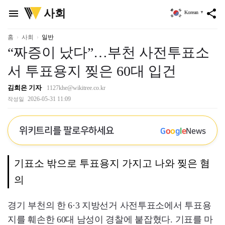
위
사회
menu
share
Korean
▼
키
트
리
홈
사회
일반
“짜증이 났다”…부천 사전투표소
서 투표용지 찢은 60대 입건
김희은 기자
1127khe@wikitree.co.kr
2026-05-31 11:09
작성일
위키트리를 팔로우하세요
G
o
o
g
l
e
News
기표소 밖으로 투표용지 가지고 나와 찢은 혐
의
경기 부천의 한 6·3 지방선거 사전투표소에서 투표용
지를 훼손한 60대 남성이 경찰에 붙잡혔다. 기표를 마