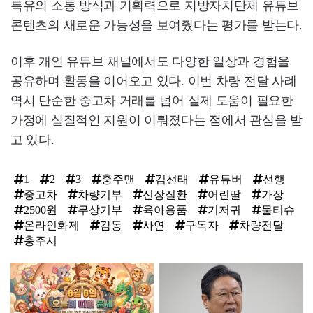
특유의 소통 방식과 기획력으로 지방자치단체 유튜브
콘텐츠의 새로운 가능성을 보여줬다는 평가를 받는다.
이후 개인 유튜브 채널에서도 다양한 일상과 경험을
공유하며 활동을 이어오고 있다. 이번 차량 전달 사례
역시 단순한 중고차 거래를 넘어 실제 도움이 필요한
가정에 실질적인 지원이 이뤄졌다는 점에서 관심을 받
고 있다.
1
2
3
충주맨
김선태
유튜버
선행
중고차
차량기부
신장질환
어린딸
가장
2500원
무상기부
육아용품
기저귀
물티슈
온라인화제
감동
사연
구독자
차량전달
충주시
탑
라
인