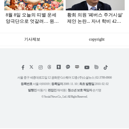
8월 8일 오늘의 띠별 운세
황희 의원 '폐버스 주거시설'
양극단으로 엇갈려… 원숭
제안 논란... 자녀 학비 4200
이띠는 행운 소띠는 기회
만원 논쟁으로 확산
기사제보
copyright
저
페
인
위
틱
작
이
스
키
톡
권
스
타
트
서울 중구 세종대로22길 12 광화문 G스퀘어 12층 (주)소셜뉴스 | 02-3789-8900
정
북
그
리
보
등록번호
서울 아01019 |
등록일자
2009. 11. 10 |
최초 발행일
2010. 02. 02
램
유
튜
발행인
이동기 |
편집인
채석원 |
청소년 보호 책임자
손기영
브
© Social News Co., Ltd. All Right Reserved.