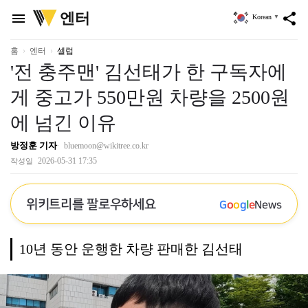
위
엔터
menu
share
Korean
▼
키
트
리
홈
엔터
셀럽
'전 충주맨' 김선태가 한 구독자에
게 중고가 550만원 차량을 2500원
에 넘긴 이유
방정훈 기자
bluemoon@wikitree.co.kr
2026-05-31 17:35
작성일
위키트리를 팔로우하세요
G
o
o
g
l
e
News
10년 동안 운행한 차량 판매한 김선태