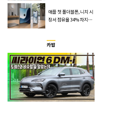
가 실제로 움직였다
애플 첫 폴더블폰, 니치 시
장서 점유율 34% 차지할
듯
카밥