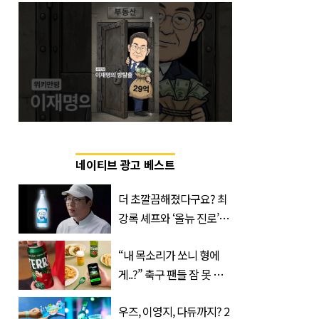
네이티브 광고 베스트
더 초깔끔해졌다구요? 최
강록 셰프와 ‘올뉴 진로’의
만남
“내 목소리가 쏘니 형에
게..?” 축구 팬들 잠 못 들
게 할 테라의 역대급 이벤
우즈, 이영지, 다듀까지? 2
트