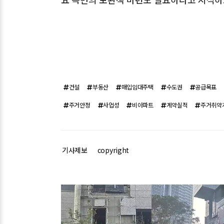
건설
부동산
매입임대주택
수도권
공급목표
주거안정
사업성
비아파트
계약실적
주거취약
기사제보
copyright
관련기사