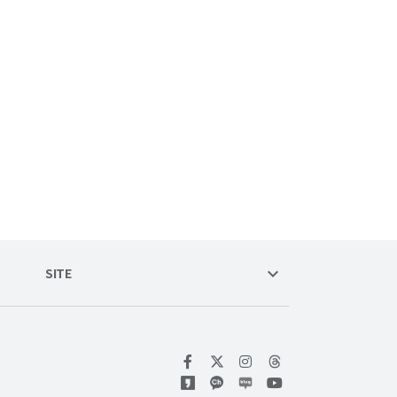
keyboard_arrow_down
SITE
위키트리 페이스북
위키트리 인스타그램
위키트리 유튜브