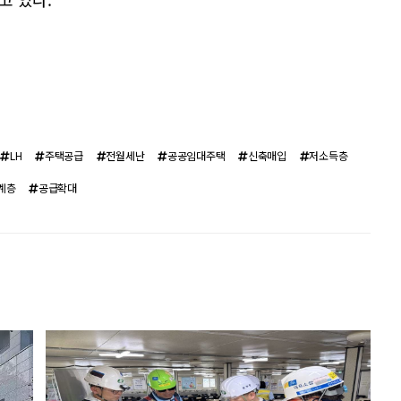
LH
주택공급
전월세난
공공임대주택
신축매입
저소득층
계층
공급확대