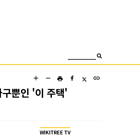
검색
add
remove
link
print
구뿐인 '이 주택'
WIKITREE TV