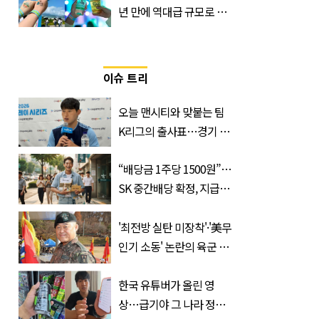
년 만에 역대급 규모로 돌
아온 ‘이슬라이브 페스티
벌’
이슈 트리
오늘 맨시티와 맞붙는 팀
K리그의 출사표…경기 시
간, 장소, 볼 수 있는 곳은?
“배당금 1주당 1500원”…
SK 중간배당 확정, 지급일
과 대상은?
'최전방 실탄 미장착'·'美무
인기 소동' 논란의 육군 1
군단장, 결국 이렇게 됐다
한국 유튜버가 올린 영
상…급기야 그 나라 정부