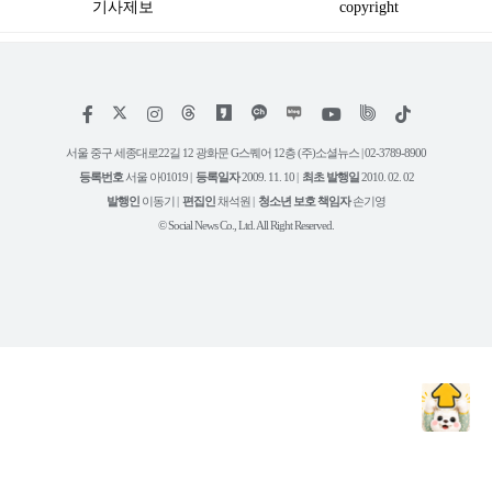
기사제보
copyright
저
페
인
위
틱
작
이
스
키
톡
권
스
타
트
서울 중구 세종대로22길 12 광화문 G스퀘어 12층 (주)소셜뉴스 | 02-3789-8900
정
북
그
리
보
등록번호
서울 아01019 |
등록일자
2009. 11. 10 |
최초 발행일
2010. 02. 02
램
유
튜
발행인
이동기 |
편집인
채석원 |
청소년 보호 책임자
손기영
브
© Social News Co., Ltd. All Right Reserved.