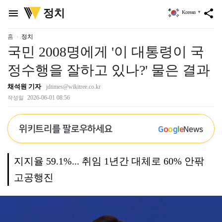
위
정치
menu
share
Korean
▼
키
트
리
홈
정치
국민 2008명에게 '이 대통령이 국
정수행을 잘하고 있나?' 물은 결과
채석원 기자
jdtimes@wikitree.co.kr
2026-06-01 08:56
작성일
위키트리를 팔로우하세요
G
o
o
g
l
e
News
지지율 59.1%... 취임 1년간 대체로 60% 안팎
고공행진