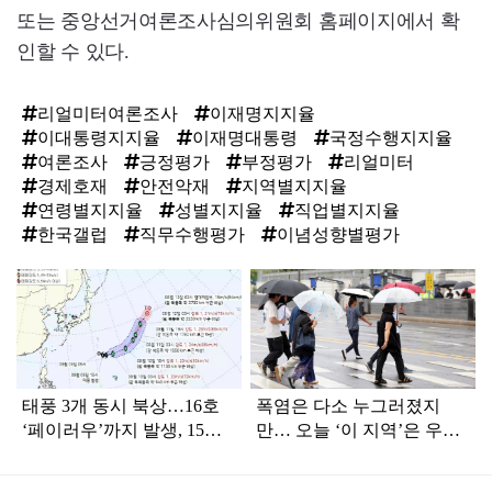
또는 중앙선거여론조사심의위원회 홈페이지에서 확
인할 수 있다.
리얼미터여론조사
이재명지지율
이대통령지지율
이재명대통령
국정수행지지율
여론조사
긍정평가
부정평가
리얼미터
경제호재
안전악재
지역별지지율
연령별지지율
성별지지율
직업별지지율
한국갤럽
직무수행평가
이념성향별평가
탑
라
인
태풍 3개 동시 북상…16호
폭염은 다소 누그러졌지
‘페이러우’까지 발생, 15호
만… 오늘 ‘이 지역’은 우산
‘찬홈’ 한국 영향은?
챙겨야