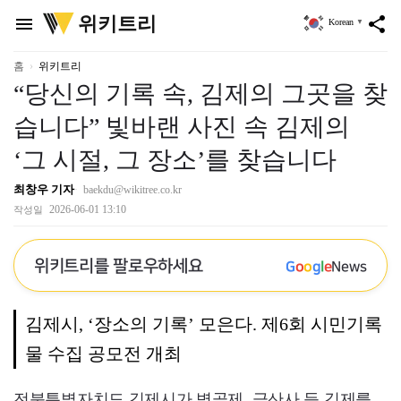
위
위키트리
menu
share
Korean
▼
키
트
리
홈
위키트리
“당신의 기록 속, 김제의 그곳을 찾
습니다” 빛바랜 사진 속 김제의
‘그 시절, 그 장소’를 찾습니다
최창우 기자
baekdu@wikitree.co.kr
2026-06-01 13:10
작성일
위키트리를 팔로우하세요
G
o
o
g
l
e
News
김제시, ‘장소의 기록’ 모은다. 제6회 시민기록
물 수집 공모전 개최
전북특별자치도 김제시가 벽골제, 금산사 등 김제를