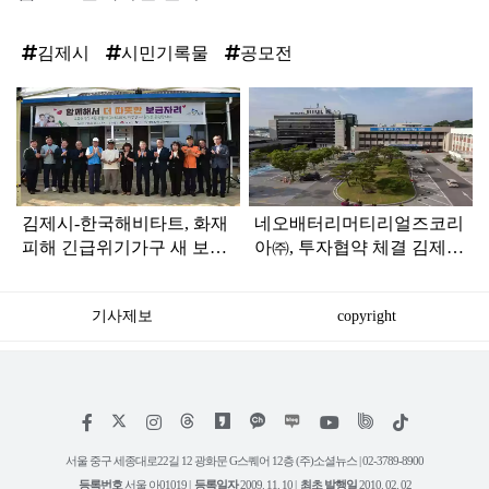
김제시
시민기록물
공모전
탑
라
인
김제시-한국해비타트, 화재
네오배터리머티리얼즈코리
피해 긴급위기가구 새 보금
아㈜, 투자협약 체결 김제
자리 마련 축하 입주식 개최
지평선산단에 893억 원 투
자, 드론용 첨단 배터리 생
기사제보
copyright
산거점 구축
저
페
인
위
틱
작
이
스
키
톡
권
스
타
트
서울 중구 세종대로22길 12 광화문 G스퀘어 12층 (주)소셜뉴스 | 02-3789-8900
정
북
그
리
보
등록번호
서울 아01019 |
등록일자
2009. 11. 10 |
최초 발행일
2010. 02. 02