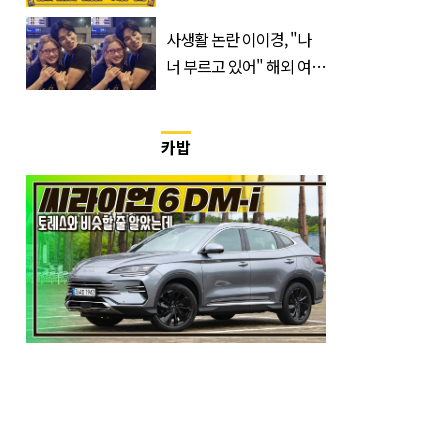
사생활 논란 이이경, "나
너 부르고 있어" 해외 여배
우와 스킨십 근황 포착
카밥