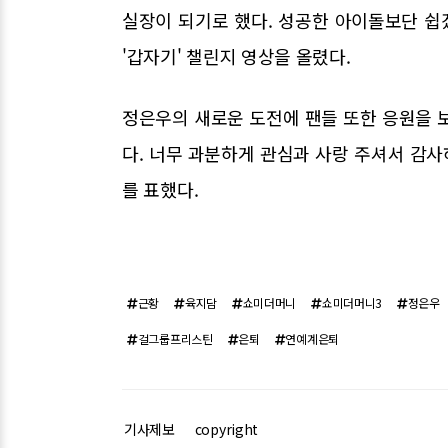
실장이 되기로 했다. 성공한 아이돌보단 쉽
'갑자기' 챌린지 영상을 올렸다.
정은우의 새로운 도전에 팬들 또한 응원을 보
다. 너무 과분하게 관심과 사랑 주셔서 감사
를 표했다.
근황
육지담
쇼미더머니
쇼미더머니3
정은우
걸그룹프리스틴
은퇴
연예계은퇴
기사제보
copyright