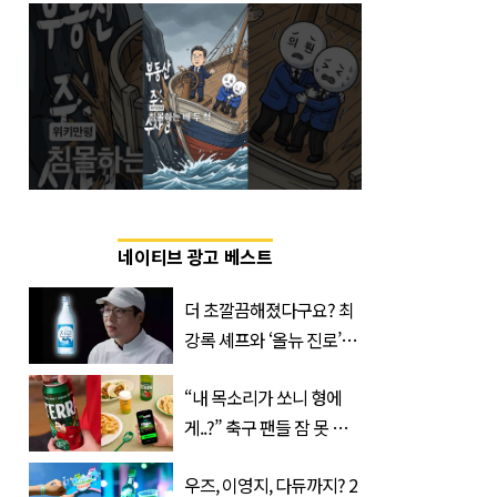
네이티브 광고 베스트
더 초깔끔해졌다구요? 최
강록 셰프와 ‘올뉴 진로’의
만남
“내 목소리가 쏘니 형에
게..?” 축구 팬들 잠 못 들
게 할 테라의 역대급 이벤
우즈, 이영지, 다듀까지? 2
트