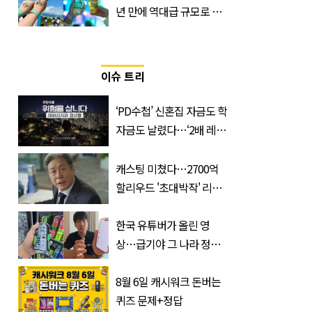
년 만에 역대급 규모로 돌
아온 ‘이슬라이브 페스티
벌’
이슈 트리
‘PD수첩’ 신혼집 자금도 학
자금도 날렸다…‘2배 레버
리지’의 덫
캐스팅 미쳤다…2700억
할리우드 '초대박작' 리메
이크하는 한국 영화
한국 유튜버가 올린 영
상…급기야 그 나라 정부
가 실제로 움직였다
8월 6일 캐시워크 돈버는
퀴즈 문제+정답