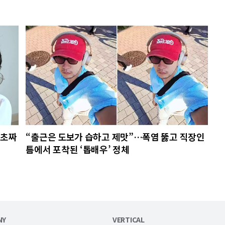
8초짜
“출근은 도보가 습하고 제맛”…폭염 뚫고 직장인
틈에서 포착된 ‘톱배우’ 정체
NY
VERTICAL