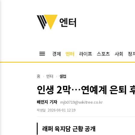
위키트리
엔터
menu
경제
엔터
라이프
스포츠
사회
정
홈
엔터
셀럽
인생 2막…연예계 은퇴 후
배민지 기자
mjb0719@wikitree.co.kr
2026-06-01 12:19
작성일
래퍼 육지담 근황 공개