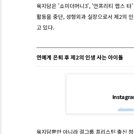
육지담은 '쇼미더머니3', '언프리티 랩스 타
활동을 중단, 성형외과 실장으로서 제2의 
고 있다.
연예계 은퇴 후 제2의 인생 사는 아이돌
Instag
@woor
육지담뿐만 아니라 걸그룹 프리스틴 출신 정