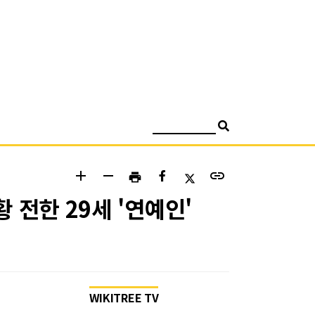
검색
add
remove
link
print
 전한 29세 '연예인'
WIKITREE TV