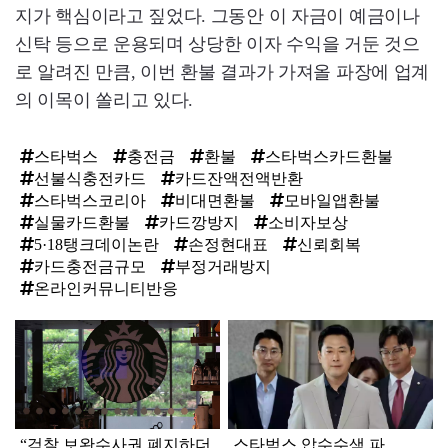
지가 핵심이라고 짚었다. 그동안 이 자금이 예금이나
신탁 등으로 운용되며 상당한 이자 수익을 거둔 것으
로 알려진 만큼, 이번 환불 결과가 가져올 파장에 업계
의 이목이 쏠리고 있다.
스타벅스
충전금
환불
스타벅스카드환불
선불식충전카드
카드잔액전액반환
스타벅스코리아
비대면환불
모바일앱환불
실물카드환불
카드깡방지
소비자보상
5·18탱크데이논란
손정현대표
신뢰회복
카드충전금규모
부정거래방지
온라인커뮤니티반응
탑
라
인
“검찰 보완수사권 폐지하더
스타벅스 압수수색 파