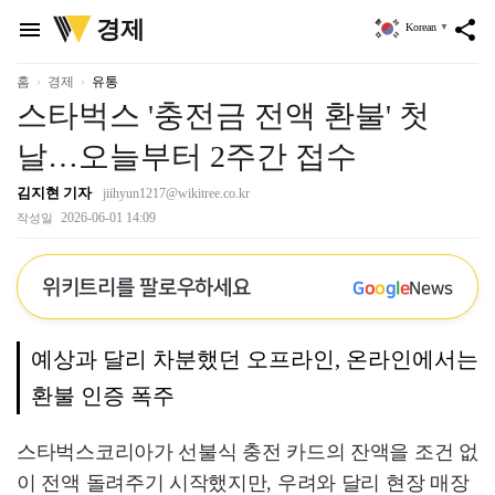
위
경제
menu
share
Korean
▼
키
트
리
홈
경제
유통
스타벅스 '충전금 전액 환불' 첫
날…오늘부터 2주간 접수
김지현 기자
jiihyun1217@wikitree.co.kr
2026-06-01 14:09
작성일
위키트리를 팔로우하세요
G
o
o
g
l
e
News
예상과 달리 차분했던 오프라인, 온라인에서는
환불 인증 폭주
스타벅스코리아가 선불식 충전 카드의 잔액을 조건 없
이 전액 돌려주기 시작했지만, 우려와 달리 현장 매장