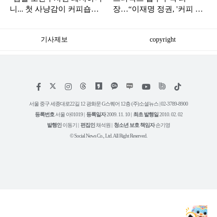
니... 첫 사냥감이 커피숍인
장…“이재명 정권, '커피 한
가”
잔의 자유'까지 박탈하려
해”
기사제보
copyright
저
페
인
위
틱
작
이
스
키
톡
권
스
타
트
서울 중구 세종대로22길 12 광화문 G스퀘어 12층 (주)소셜뉴스 | 02-3789-8900
정
북
그
리
보
등록번호
서울 아01019 |
등록일자
2009. 11. 10 |
최초 발행일
2010. 02. 02
램
유
튜
발행인
이동기 |
편집인
채석원 |
청소년 보호 책임자
손기영
브
© Social News Co., Ltd. All Right Reserved.