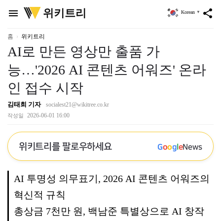
위
위키트리
menu
share
Korean
▼
키
트
리
홈
위키트리
AI로 만든 영상만 출품 가
능…'2026 AI 콘텐츠 어워즈' 온라
인 접수 시작
김태희 기자
socialest21@wikitree.co.kr
2026-06-01 16:00
작성일
위키트리를 팔로우하세요
G
o
o
g
l
e
News
AI 투명성 의무표기, 2026 AI 콘텐츠 어워즈의
혁신적 규칙
총상금 7천만 원, 백남준 특별상으로 AI 창작