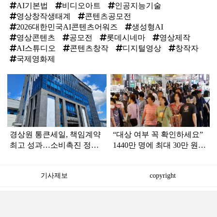
AI기본법
비디오아트
인공지능기술
영상창작생태계
콘텐츠공모전
2026대한민국AI콘텐츠어워즈
생성형AI
영상콘텐츠
공모전
롯데시네마
영상제작
AI스튜디오
콘텐츠창작
디지털영상
창작자
국제영화제
탑
라
인
경상원 통큰세일, 책임계약
“대상 여부 꼭 확인하세요”
최고 성과…소비촉진 정책
1440만 명에 최대 30만 원
효과 입증
지급하는 '이것'
기사제보
copyright