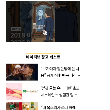
네이티브 광고 베스트
“보자마자 감탄밖에 안 나
옴” 공개 직후 반응 터진
진로 뷔 캠페인 영상
‘혈관 긁는 유리 파편’ 호모
시스테인… 심혈관 질환
으로 사망 위험 부른다
“내 목소리가 쏘니 형에