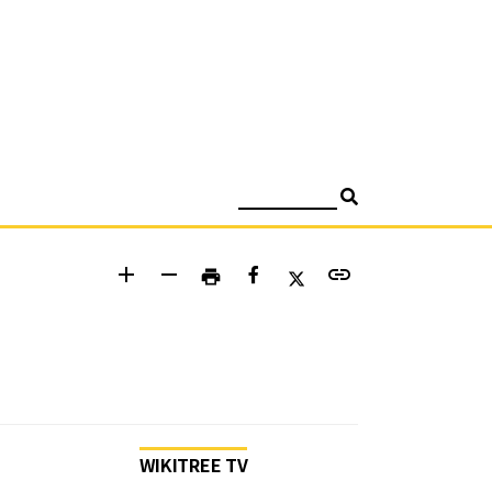
검색
add
remove
link
print
WIKITREE TV