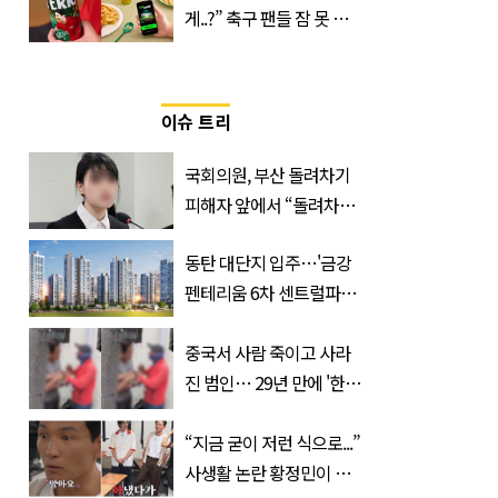
게..?” 축구 팬들 잠 못 들
게 할 테라의 역대급 이벤
트
이슈 트리
국회의원, 부산 돌려차기
피해자 앞에서 “돌려차기
한 번 하죠?”
동탄 대단지 입주…'금강
펜테리움 6차 센트럴파크'
무순위 청약 시작, 분양가
는?
중국서 사람 죽이고 사라
진 범인… 29년 만에 '한
국'에서 덜미 잡혔다
“지금 굳이 저런 식으로...”
사생활 논란 황정민이 곧