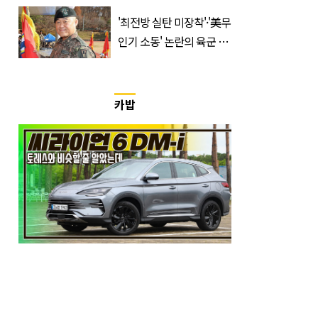
출연할 예능 예고편 논란
'최전방 실탄 미장착'·'美무
인기 소동' 논란의 육군 1
군단장, 결국 이렇게 됐다
카밥