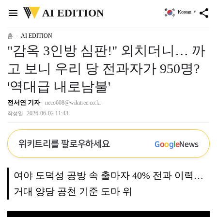
위
AI EDITION
menu
share
Korean
▼
키
트
리
홈
AI EDITION
"감옥 3인방 심판!" 외치더니… 까
고 보니 우리 당 전과자가 950명?
'역대급 내로남불'
전서연 기자
neco608@wikitree.co.kr
2026-06-02 11:43
작성일
위키트리를 팔로우하세요
G
o
o
g
l
e
News
여야 도덕성 공방 속 출마자 40% 전과 이력…
거대 양당 공천 기준 도마 위