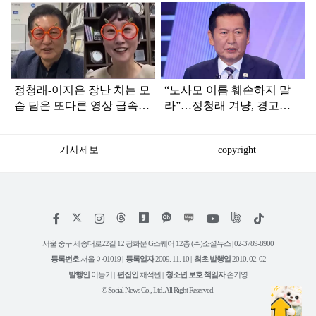
탑
라
인
정청래-이지은 장난 치는 모
“노사모 이름 훼손하지 말
습 담은 또다른 영상 급속
라”…정청래 겨냥, 경고장
확산
세게 날린 인물 정체
기사제보
copyright
저
페
인
위
틱
작
이
스
키
톡
권
스
타
트
서울 중구 세종대로22길 12 광화문 G스퀘어 12층 (주)소셜뉴스 | 02-3789-8900
정
북
그
리
보
등록번호
서울 아01019 |
등록일자
2009. 11. 10 |
최초 발행일
2010. 02. 02
램
유
튜
발행인
이동기 |
편집인
채석원 |
청소년 보호 책임자
손기영
브
© Social News Co., Ltd. All Right Reserved.