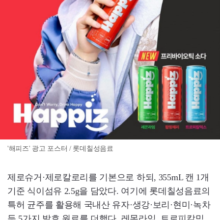
'해피즈' 광고 포스터 / 롯데칠성음료
제로슈거·제로칼로리를 기본으로 하되, 355mL 캔 1개
기준 식이섬유 2.5g을 담았다. 여기에 롯데칠성음료의
특허 균주를 활용해 국내산 유자·생강·보리·현미·녹차
등 5가지 발효 원료를 더했다. 레몬라임, 트로피칼믹