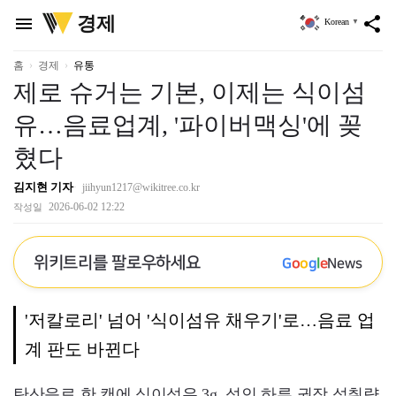
위
경제
menu
share
Korean
▼
키
트
리
홈
경제
유통
제로 슈거는 기본, 이제는 식이섬
유…음료업계, '파이버맥싱'에 꽂
혔다
김지현 기자
jiihyun1217@wikitree.co.kr
2026-06-02 12:22
작성일
위키트리를 팔로우하세요
G
o
o
g
l
e
News
'저칼로리' 넘어 '식이섬유 채우기'로…음료 업
계 판도 바뀐다
탄산음료 한 캔에 식이섬유 3g. 성인 하루 권장 섭취량