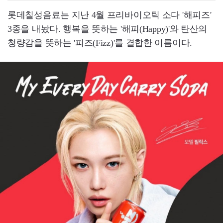
롯데칠성음료는 지난 4월 프리바이오틱 소다 '해피즈'
3종을 내놨다. 행복을 뜻하는 '해피(Happy)'와 탄산의
청량감을 뜻하는 '피즈(Fizz)'를 결합한 이름이다.