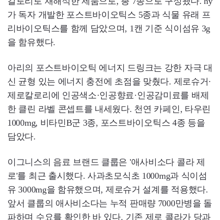
칼로리로 재해석한 제품으로, 총 7종으로 구성됐다. hy
가 독자 개발한 포스트바이오틱스 5종과 식물 유래 프
리바이오틱스를 함께 담았으며, 1캔 기준 식이섬유 3g
을 함유했다.
아리의 포스트바이오틱 에너지 드링크는 강한 자극 대
신 균형 있는 에너지 충전에 초점을 맞췄다. 제로슈거·
제로칼로리에 인공색소·인공향료·인공감미료를 배제
한 클린 라벨 콘셉트를 내세웠다. 천연 카페인, 타우린
1000mg, 비타민B군 3종, 포스트바이오틱스 4종 등을
담았다.
이그니스의 음료 브랜드 클룹은 '애사비소다 콜라 제
로'를 최근 출시했다. 사과초모식초 1000mg과 식이섬
유 3000mg을 함유했으며, 제로슈거 설계를 적용했다.
앞서 클룹의 애사비소다는 누적 판매량 7000만병을 돌
파하며 수요를 확인한 바 있다. 기존 제로 콜라가 당과