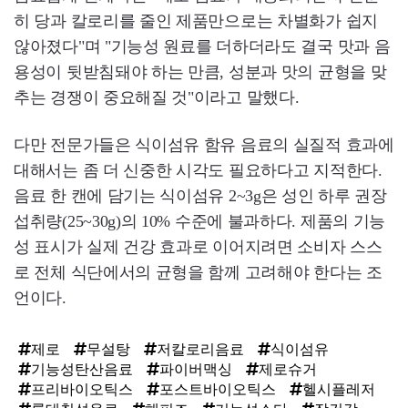
히 당과 칼로리를 줄인 제품만으로는 차별화가 쉽지
않아졌다"며 "기능성 원료를 더하더라도 결국 맛과 음
용성이 뒷받침돼야 하는 만큼, 성분과 맛의 균형을 맞
추는 경쟁이 중요해질 것"이라고 말했다.
다만 전문가들은 식이섬유 함유 음료의 실질적 효과에
대해서는 좀 더 신중한 시각도 필요하다고 지적한다.
음료 한 캔에 담기는 식이섬유 2~3g은 성인 하루 권장
섭취량(25~30g)의 10% 수준에 불과하다. 제품의 기능
성 표시가 실제 건강 효과로 이어지려면 소비자 스스
로 전체 식단에서의 균형을 함께 고려해야 한다는 조
언이다.
제로
무설탕
저칼로리음료
식이섬유
기능성탄산음료
파이버맥싱
제로슈거
프리바이오틱스
포스트바이오틱스
헬시플레저