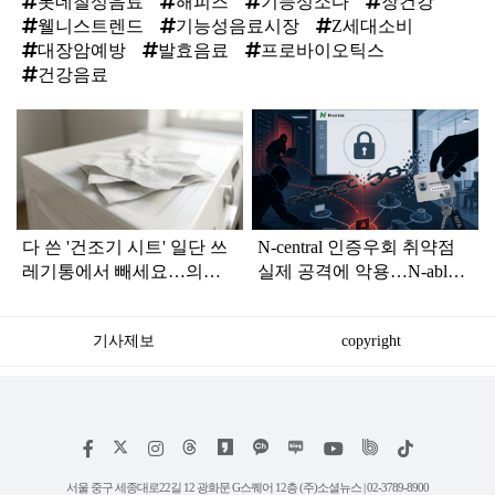
롯데칠성음료
해피즈
기능성소다
장건강
웰니스트렌드
기능성음료시장
Z세대소비
대장암예방
발효음료
프로바이오틱스
건강음료
탑
라
인
다 쓴 '건조기 시트' 일단 쓰
N-central 인증우회 취약점
레기통에서 빼세요…의외
실제 공격에 악용…N-able,
로 쓸 데 정말 많습니다
두 번째 긴급 핫픽스 배포
기사제보
copyright
저
페
인
위
틱
작
이
스
키
톡
권
스
타
트
서울 중구 세종대로22길 12 광화문 G스퀘어 12층 (주)소셜뉴스 | 02-3789-8900
정