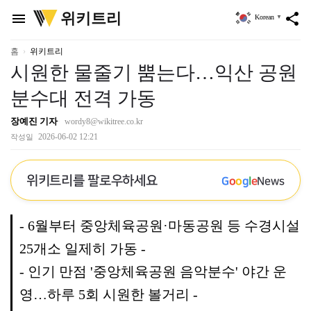
위
위키트리
menu
share
Korean
▼
키
트
리
홈
위키트리
시원한 물줄기 뿜는다…익산 공원
분수대 전격 가동
장예진 기자
wordy8@wikitree.co.kr
2026-06-02 12:21
작성일
위키트리를 팔로우하세요
G
o
o
g
l
e
News
- 6월부터 중앙체육공원·마동공원 등 수경시설
25개소 일제히 가동 -
- 인기 만점 '중앙체육공원 음악분수' 야간 운
영…하루 5회 시원한 볼거리 -