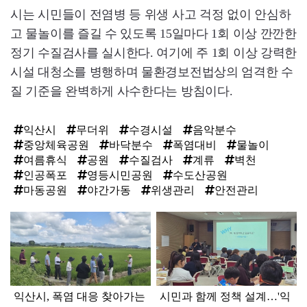
시는 시민들이 전염병 등 위생 사고 걱정 없이 안심하
고 물놀이를 즐길 수 있도록 15일마다 1회 이상 깐깐한
정기 수질검사를 실시한다. 여기에 주 1회 이상 강력한
시설 대청소를 병행하며 물환경보전법상의 엄격한 수
질 기준을 완벽하게 사수한다는 방침이다.
익산시
무더위
수경시설
음악분수
중앙체육공원
바닥분수
폭염대비
물놀이
여름휴식
공원
수질검사
계류
벽천
인공폭포
영등시민공원
수도산공원
마동공원
야간가동
위생관리
안전관리
탑
라
인
익산시, 폭염 대응 찾아가는
시민과 함께 정책 설계…'익