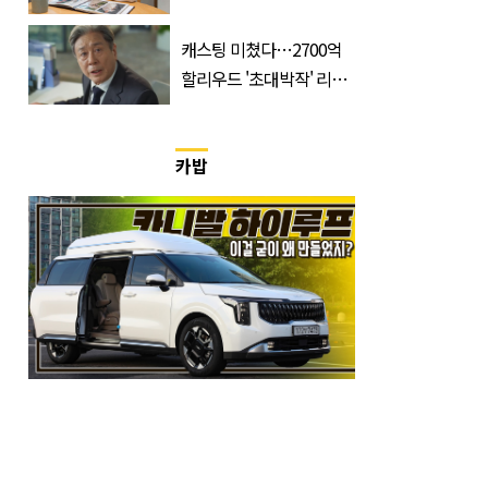
불편하네요"
캐스팅 미쳤다…2700억
할리우드 '초대박작' 리메
이크하는 한국 영화
카밥