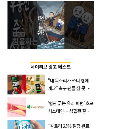
네이티브 광고 베스트
“내 목소리가 쏘니 형에
게..?” 축구 팬들 잠 못 들
게 할 테라의 역대급 이벤
‘혈관 긁는 유리 파편’ 호모
트
시스테인… 심혈관 질환
으로 사망 위험 부른다
“칼로리 25% 절감 완료”