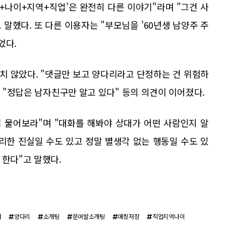
+나이+지역+직업'은 완전히 다른 이야기"라며 "그건 사
말했다. 또 다른 이용자는 "부모님을 '60년생 남양주 주
었다.
치 않았다. "댓글만 보고 양다리라고 단정하는 건 위험하
, "정답은 남자친구만 알고 있다" 등의 의견이 이어졌다.
접 물어보라"며 "대화를 해봐야 상대가 어떤 사람인지 알
불리한 진실일 수도 있고 정말 별생각 없는 행동일 수도 있
 한다"고 말했다.
처
양다리
소개팅
문어발소개팅
애칭저장
직업지역나이