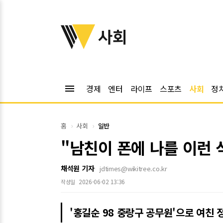
위키트리
사회
menu
경제
엔터
라이프
스포츠
사회
정
홈
사회
일반
"남친이 폰에 나를 이런 
채석원 기자
jdtimes@wikitree.co.kr
2026-06-02 13:36
작성일
'홍길순 98 중랑구 공무원'으로 여친 