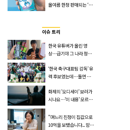
올여름 한정 판매되는 ‘최
저 칼로리 소주’ 나왔다
이슈 트리
한국 유튜버가 올린 영
상…급기야 그 나라 정부
가 실제로 움직였다
‘한국 축구대표팀 감독’ 유
력 후보였는데…돌연 코
트디부아르 지휘봉 잡은
화제의 '오디세이' 보러가
‘거장’
시나요…'이 내용' 모르고
가면 절반만 보입니다
"며느리 친정이 집값으로
10억을 보탰습니다... 맘이