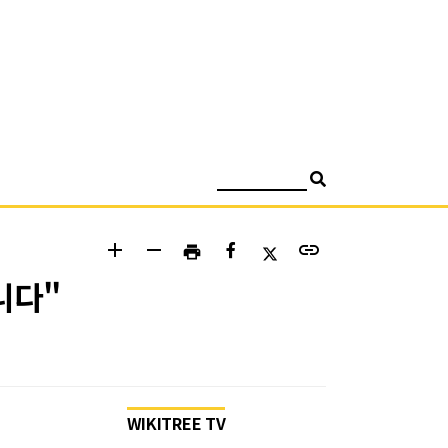
검색
add
remove
link
print
니다"
WIKITREE TV