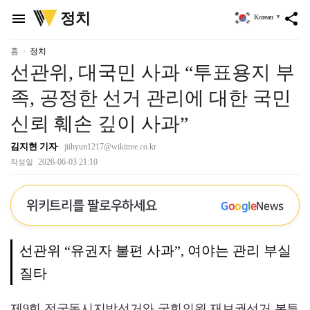
위
정치
menu
share
Korean
▼
키
트
리
홈
정치
선관위, 대국민 사과 “투표용지 부
족, 공정한 선거 관리에 대한 국민
신뢰 훼손 깊이 사과”
김지현 기자
jiihyun1217@wikitree.co.kr
2026-06-03 21:10
작성일
위키트리를 팔로우하세요
G
o
o
g
l
e
News
선관위 “유권자 불편 사과”, 여야는 관리 부실
질타
제9회 전국동시지방선거와 국회의원 재보궐선거 본투