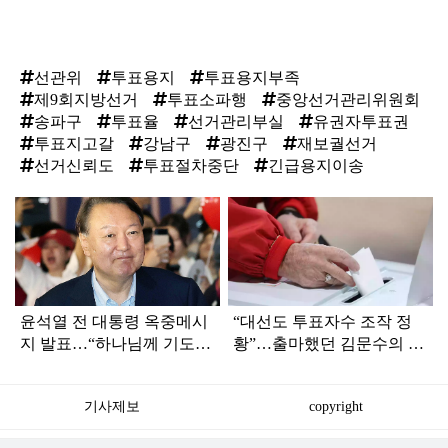
선관위
투표용지
투표용지부족
제9회지방선거
투표소파행
중앙선거관리위원회
송파구
투표율
선거관리부실
유권자투표권
투표지고갈
강남구
광진구
재보궐선거
선거신뢰도
투표절차중단
긴급용지이송
탑
라
인
윤석열 전 대통령 옥중메시
“대선도 투표자수 조작 정
지 발표…“하나님께 기도드
황”…출마했던 김문수의 반
리고 있다”
응은
기사제보
copyright