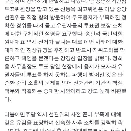
규정하며 강력하게 반발하고 나섰다. 당 공명선거안심
투표위원장을 맡고 있는 신동욱 최고위원은 이날 중앙
선관위를 직접 항의 방문하여 투표용지가 부족해진 정
확한 경위를 따져 묻고 유권자들의 투표권 보장 조치
에 대한 구체적인 설명을 요구했다. 송언석 국민의힘
원내대표 역시 선거가 끝나는 대로 이번 사태에 대한
대대적인 진상규명을 추진하고 반드시 지위고하를 막
론하고 책임을 묻겠다는 강경한 입장을 밝혔다. 정희
용 사무총장도 투표 당일 현장에서 용지가 모자라 유
권자들이 투표를 하지 못하는 파행이 벌어진 것은 단
순한 준비 소홀의 문제를 넘어 선거관리 기관의 핵심
책무와 직결되는 중대한 사안이라고 강도 높게 비판했
다.
더불어민주당 역시 선관위의 사전 준비 부족에 대해
깊은 유감을 표명하며 신속한 사후 조치를 강력히 촉
구했다. 조승래 민주당 총괄선거대책본부장은 서울 일