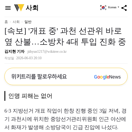
위
사회
menu
share
Korean
▼
키
트
리
홈
사회
일반
[속보] '개표 중' 과천 선관위 바로
옆 산불…소방차 4대 투입 진화 중
김지현 기자
jiihyun1217@wikitree.co.kr
2026-06-03 20:10
작성일
위키트리를 팔로우하세요
G
o
o
g
l
e
News
인명 피해는 없어
6·3 지방선거 개표 작업이 한창 진행 중인 3일 저녁, 경
기 과천시에 위치한 중앙선거관리위원회 인근 야산에
서 화재가 발생해 소방당국이 긴급 진압에 나섰다.