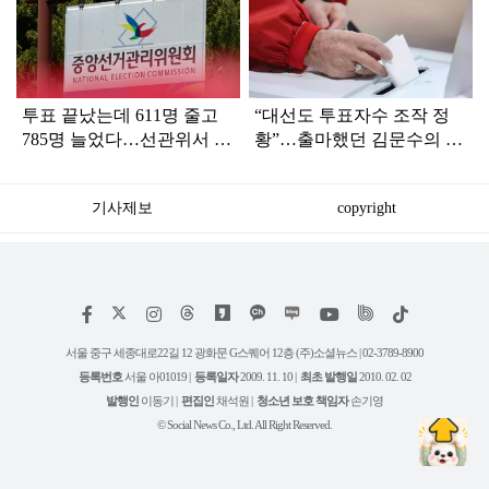
라
인
투표 끝났는데 611명 줄고
“대선도 투표자수 조작 정
785명 늘었다…선관위서 포
황”…출마했던 김문수의 반
착된 ‘조작 정황’
응은
기사제보
copyright
저
페
인
위
틱
작
이
스
키
톡
권
스
타
트
서울 중구 세종대로22길 12 광화문 G스퀘어 12층 (주)소셜뉴스 | 02-3789-8900
정
북
그
리
보
등록번호
서울 아01019 |
등록일자
2009. 11. 10 |
최초 발행일
2010. 02. 02
램
유
튜
발행인
이동기 |
편집인
채석원 |
청소년 보호 책임자
손기영
브
© Social News Co., Ltd. All Right Reserved.