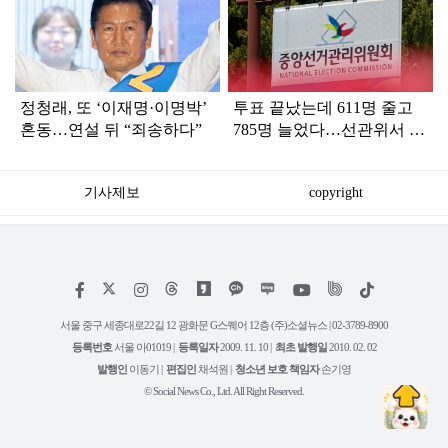
라
인
정청래, 또 ‘이재명·이명박’
투표 끝났는데 611명 줄고
혼동…연설 뒤 “죄송하다”
785명 늘었다…선관위서 포
착된 ‘조작 정황’
기사제보
copyright
저
페
인
위
틱
작
이
스
키
톡
권
스
타
트
서울 중구 세종대로22길 12 광화문 G스퀘어 12층 (주)소셜뉴스 | 02-3789-8900
정
북
그
리
보
등록번호
서울 아01019 |
등록일자
2009. 11. 10 |
최초 발행일
2010. 02. 02
램
유
튜
발행인
이동기 |
편집인
채석원 |
청소년 보호 책임자
손기영
브
© Social News Co., Ltd. All Right Reserved.