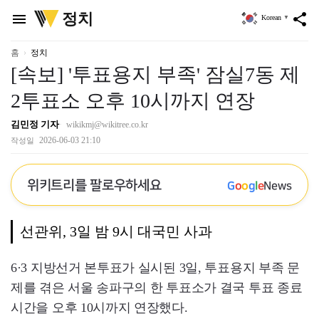
위
정치
menu
share
Korean
▼
키
트
리
홈
정치
[속보] '투표용지 부족' 잠실7동 제
2투표소 오후 10시까지 연장
김민정 기자
wikikmj@wikitree.co.kr
2026-06-03 21:10
작성일
위키트리를 팔로우하세요
G
o
o
g
l
e
News
선관위, 3일 밤 9시 대국민 사과
6·3 지방선거 본투표가 실시된 3일, 투표용지 부족 문
제를 겪은 서울 송파구의 한 투표소가 결국 투표 종료
시간을 오후 10시까지 연장했다.