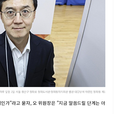
루 앞둔 2일 서울 용산구 청파로 청파도서관·청파동자치회관 별관 대강당에 마련된 청파동 제1
인가"라고 묻자, 오 위원장은 "지금 말씀드릴 단계는 아