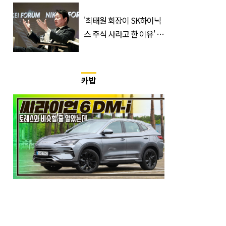
매수에도 월,삼성전자·SK
하이닉스 '와르르'
'최태원 회장이 SK하이닉
스 주식 사라고 한 이유' 글
급속 확산
카밥