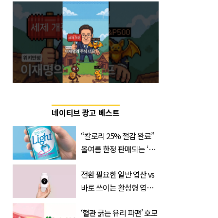
네이티브 광고 베스트
“칼로리 25% 절감 완료”
올여름 한정 판매되는 ‘최
저 칼로리 소주’ 나왔다
전환 필요한 일반 엽산 vs
바로 쓰이는 활성형 엽
산… 차이는?
‘혈관 긁는 유리 파편’ 호모
‘Quatrefolic®’ 주목