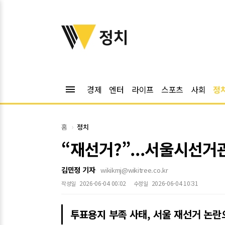
위키트리
정치
menu
경제
엔터
라이프
스포츠
사회
정
홈
정치
“재선거?”...서울시선거
김민정 기자
wikikmj@wikitree.co.kr
2026-06-04 00:02
2026-06-04 10:31
작성일
수정일
투표용지 부족 사태, 서울 재선거 논란