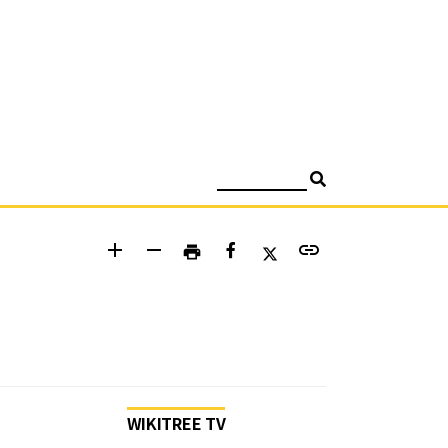
검색
add
remove
link
print
WIKITREE TV