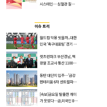
시스테인… 심혈관 질환
으로 사망 위험 부른다
이슈 트리
월드컵 악몽 씻을까...대한
민국 '축구대표팀' 경기 확
정, 날짜와 시간은?
렛츠런파크 부산경남, 백
광열 조교사 통산 1100
승…부경 역사 새로 썼다
동탄 대단지 입주…'금강
펜테리움 6차 센트럴파크'
무순위 청약 시작, 분양가
[속보]금요일 탈출한 개미
는?
가 웃었다…금,외국인 8조