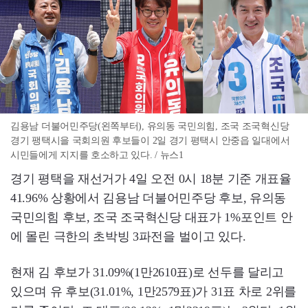
김용남 더불어민주당(왼쪽부터), 유의동 국민의힘, 조국 조국혁신당
경기 팽택시을 국회의원 후보들이 2일 경기 평택시 안중읍 일대에서
시민들에게 지지를 호소하고 있다. / 뉴스1
경기 평택을 재선거가 4일 오전 0시 18분 기준 개표율
41.96% 상황에서 김용남 더불어민주당 후보, 유의동
국민의힘 후보, 조국 조국혁신당 대표가 1%포인트 안
에 몰린 극한의 초박빙 3파전을 벌이고 있다.
현재 김 후보가 31.09%(1만2610표)로 선두를 달리고
있으며 유 후보(31.01%, 1만2579표)가 31표 차로 2위를