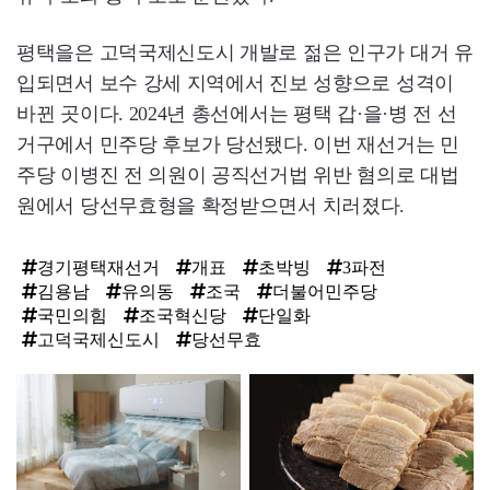
평택을은 고덕국제신도시 개발로 젊은 인구가 대거 유
입되면서 보수 강세 지역에서 진보 성향으로 성격이
바뀐 곳이다. 2024년 총선에서는 평택 갑·을·병 전 선
거구에서 민주당 후보가 당선됐다. 이번 재선거는 민
주당 이병진 전 의원이 공직선거법 위반 혐의로 대법
원에서 당선무효형을 확정받으면서 치러졌다.
경기평택재선거
개표
초박빙
3파전
김용남
유의동
조국
더불어민주당
국민의힘
조국혁신당
단일화
고덕국제신도시
당선무효
탑
라
인