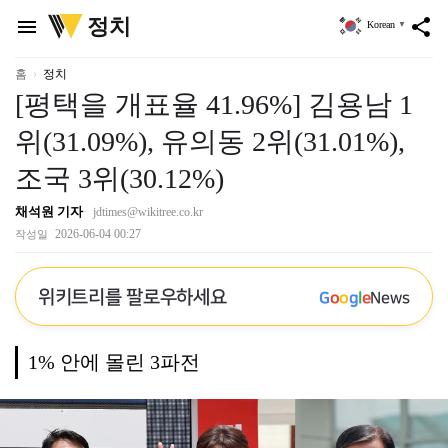
위
정치
menu
share
Korean
▼
키
트
리
홈
정치
[평택을 개표율 41.96%] 김용남 1
위(31.09%), 유의동 2위(31.01%),
조국 3위(30.12%)
채석원 기자
jdtimes@wikitree.co.kr
2026-06-04 00:27
작성일
위키트리를 팔로우하세요
G
o
o
g
l
e
News
1% 안에 몰린 3파전