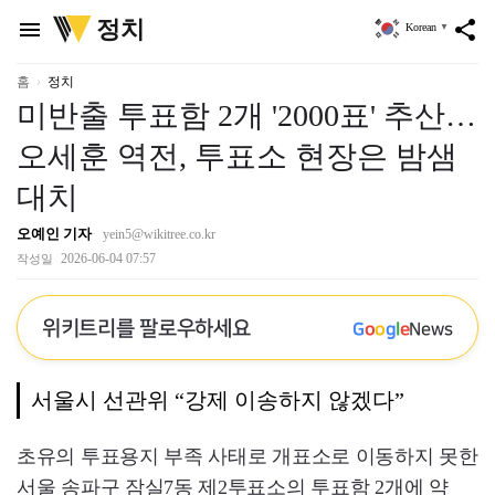
위
정치
menu
share
Korean
▼
키
트
리
홈
정치
미반출 투표함 2개 '2000표' 추산…
오세훈 역전, 투표소 현장은 밤샘
대치
오예인 기자
yein5@wikitree.co.kr
2026-06-04 07:57
작성일
위키트리를 팔로우하세요
G
o
o
g
l
e
News
서울시 선관위 “강제 이송하지 않겠다”
초유의 투표용지 부족 사태로 개표소로 이동하지 못한
서울 송파구 잠실7동 제2투표소의 투표함 2개에 약