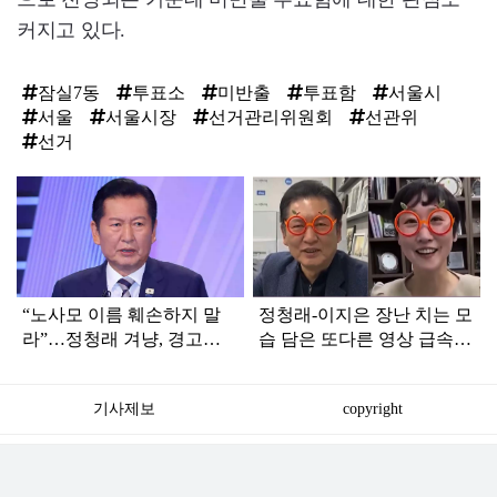
커지고 있다.
잠실7동
투표소
미반출
투표함
서울시
서울
서울시장
선거관리위원회
선관위
선거
탑
라
인
“노사모 이름 훼손하지 말
정청래-이지은 장난 치는 모
라”…정청래 겨냥, 경고장
습 담은 또다른 영상 급속
세게 날린 인물 정체
확산
기사제보
copyright