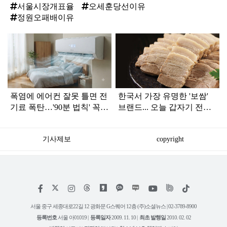
서울시장개표율
오세훈당선이유
정원오패배이유
탑
라
인
폭염에 에어컨 잘못 틀면 전
한국서 가장 유명한 '보쌈'
기료 폭탄…'90분 법칙' 꼭
브랜드... 오늘 갑자기 전해
확인하세요
진 안 좋은 소식
기사제보
copyright
저
페
인
위
틱
작
이
스
키
톡
권
스
타
트
서울 중구 세종대로22길 12 광화문 G스퀘어 12층 (주)소셜뉴스 | 02-3789-8900
정
북
그
리
보
등록번호
서울 아01019 |
등록일자
2009. 11. 10 |
최초 발행일
2010. 02. 02
램
유