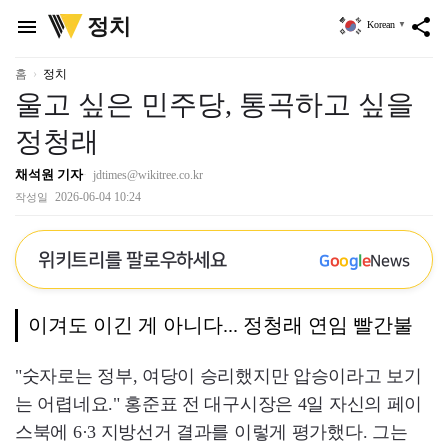
위
정치
menu
share
Korean
▼
키
트
리
홈
정치
울고 싶은 민주당, 통곡하고 싶을
정청래
채석원 기자
jdtimes@wikitree.co.kr
2026-06-04 10:24
작성일
위키트리를 팔로우하세요
G
o
o
g
l
e
News
이겨도 이긴 게 아니다... 정청래 연임 빨간불
"숫자로는 정부, 여당이 승리했지만 압승이라고 보기
는 어렵네요." 홍준표 전 대구시장은 4일 자신의 페이
스북에 6·3 지방선거 결과를 이렇게 평가했다. 그는