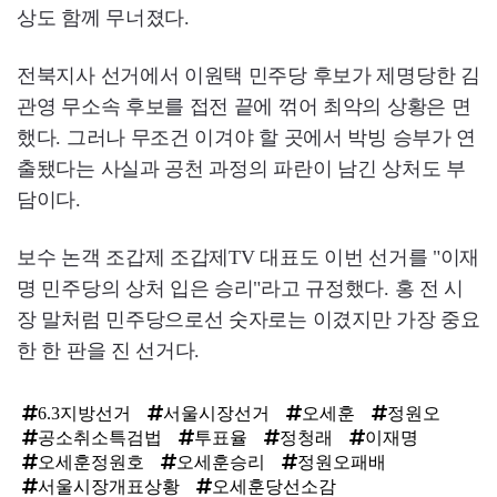
상도 함께 무너졌다.
전북지사 선거에서 이원택 민주당 후보가 제명당한 김
관영 무소속 후보를 접전 끝에 꺾어 최악의 상황은 면
했다. 그러나 무조건 이겨야 할 곳에서 박빙 승부가 연
출됐다는 사실과 공천 과정의 파란이 남긴 상처도 부
담이다.
보수 논객 조갑제 조갑제TV 대표도 이번 선거를 "이재
명 민주당의 상처 입은 승리"라고 규정했다. 홍 전 시
장 말처럼 민주당으로선 숫자로는 이겼지만 가장 중요
한 한 판을 진 선거다.
6.3지방선거
서울시장선거
오세훈
정원오
공소취소특검법
투표율
정청래
이재명
오세훈정원호
오세훈승리
정원오패배
서울시장개표상황
오세훈당선소감