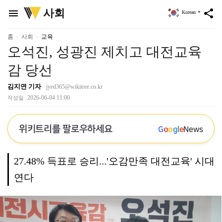
위
사회
menu
share
Korean
▼
키
트
리
홈
사회
교육
오석진, 성광진 제치고 대전교육
감 당선
김지연 기자
jyed365@wikitree.co.kr
2026-06-04 11:00
작성일
위키트리를 팔로우하세요
G
o
o
g
l
e
News
27.48% 득표로 승리...'오감만족 대전교육' 시대
연다