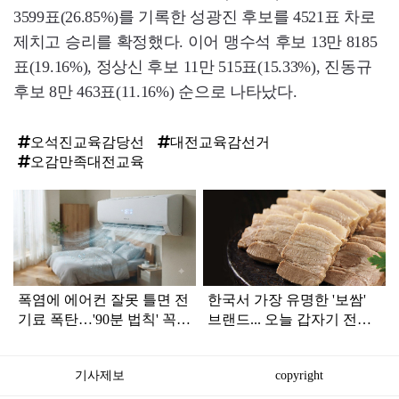
3599표(26.85%)를 기록한 성광진 후보를 4521표 차로
제치고 승리를 확정했다. 이어 맹수석 후보 13만 8185
표(19.16%), 정상신 후보 11만 515표(15.33%), 진동규
후보 8만 463표(11.16%) 순으로 나타났다.
오석진교육감당선
대전교육감선거
오감만족대전교육
탑
라
인
폭염에 에어컨 잘못 틀면 전
한국서 가장 유명한 '보쌈'
기료 폭탄…'90분 법칙' 꼭
브랜드... 오늘 갑자기 전해
확인하세요
진 안 좋은 소식
기사제보
copyright