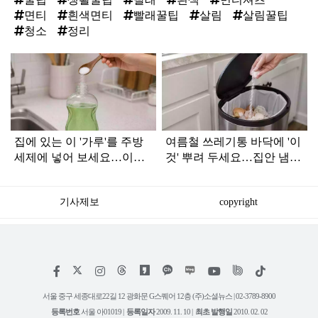
면티
흰색면티
빨래꿀팁
살림
살림꿀팁
청소
정리
탑
라
인
집에 있는 이 '가루'를 주방
여름철 쓰레기통 바닥에 '이
세제에 넣어 보세요…이런
것' 뿌려 두세요…집안 냄새
쓰임은 전혀 몰랐습니다
가 한결 쾌적해졌습니다
기사제보
copyright
저
페
인
위
틱
작
이
스
키
톡
권
스
타
트
서울 중구 세종대로22길 12 광화문 G스퀘어 12층 (주)소셜뉴스 | 02-3789-8900
정
북
그
리
보
등록번호
서울 아01019 |
등록일자
2009. 11. 10 |
최초 발행일
2010. 02. 02
램
유