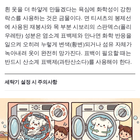
흰 옷을 더 하얗게 만들겠다는 욕심에 화학성이 강한
락스를 사용하는 것은 금물이다. 면 티셔츠의 봉제선
에 사용된 재봉사와 목 부분 시보리의 스판덱스(폴리
우레탄) 성분은 염소계 표백제와 만나면 화학 반응을
일으켜 오히려 누렇게 변색(황변)되거나 섬유 자체가
녹아내려 옷이 완전히 망가진다. 표백이 필요할 때는
반드시 산소계 표백제(과탄산소다)를 사용해야 한다.
세탁기 설정 시 주의사항