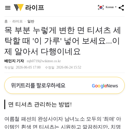
위
라이프
menu
share
Korean
▼
키
트
리
홈
라이프
일반
목 부분 누렇게 변한 면 티셔츠 세
탁할 때 '이 가루' 넣어 보세요...이
제 알아서 다행이네요
배민지 기자
mjb0719@wikitree.co.kr
2026-06-05 17:00
2026-06-24 15:52
작성일
수정일
위키트리를 팔로우하세요
G
o
o
g
l
e
News
면 티셔츠 관리하는 방법!
여름철 패션의 완성사이자 남녀노소 모두의 '최애' 아
이템인 흰색 면 티셔츠는 시원하고 깔끔하지만, 치명