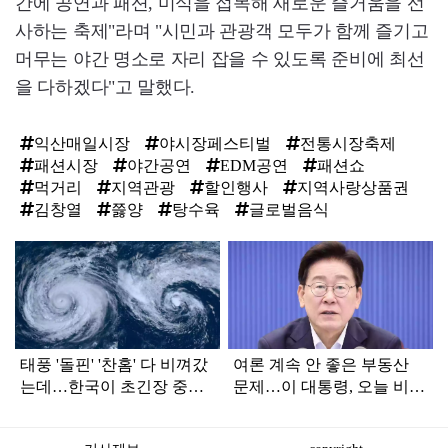
간에 공연과 패션, 미식을 접목해 새로운 즐거움을 선
사하는 축제"라며 "시민과 관광객 모두가 함께 즐기고
머무는 야간 명소로 자리 잡을 수 있도록 준비에 최선
을 다하겠다"고 말했다.
익산매일시장
야시장페스티벌
전통시장축제
패션시장
야간공연
EDM공연
패션쇼
먹거리
지역관광
할인행사
지역사랑상품권
김창열
쯣양
탕수육
글로벌음식
탑
라
인
태풍 '돌핀' '찬홈' 다 비껴갔
여론 계속 안 좋은 부동산
는데…한국이 초긴장 중인
문제…이 대통령, 오늘 비공
이유
개로 ‘이것’ 진행한다