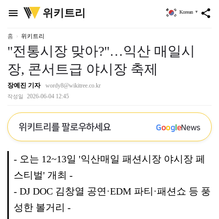
위
위키트리
menu
share
Korean
▼
키
트
리
홈
위키트리
"전통시장 맞아?"…익산 매일시
장, 콘서트급 야시장 축제
장예진 기자
wordy8@wikitree.co.kr
2026-06-04 12:45
작성일
위키트리를 팔로우하세요
G
o
o
g
l
e
News
- 오는 12~13일 '익산매일 패션시장 야시장 페
스티벌' 개최 -
- DJ DOC 김창열 공연·EDM 파티·패션쇼 등 풍
성한 볼거리 -