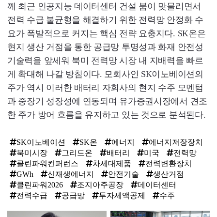
께 최근 인공지능 데이터센터 건설 붐이 맞물리면서
전력 수급 불균형을 해결하기 위한 전력망 안정화 수
요가 폭발적으로 커지는 핵심 전략 요충지다. SK온은
현지 생산 거점을 통한 공급망 투명성과 화재 안전성
기술력을 앞세워 북미 전력망 시장 내 지배력을 빠르
게 확대해 나갈 방침이다. 모회사인 SK이노베이션의
주가 역시 이러한 배터리 자회사의 현지 수주 모멘텀
과 중장기 성장성에 연동되며 유가증권시장에서 견조
한 주가 방어 흐름을 유지하고 있는 것으로 분석된다.
SK이노베이션
SK온
에너지
에너지저장장치
북미시장
그리드온
배터리
미국
전력망
클린파워컨퍼런스
차세대제품
전력변환장치
GWh
신재생에너지
안전기술
생산거점
클린파워2026
조지아주공장
데이터센터
전력수급
공급망
투자세액공제
수주
탑