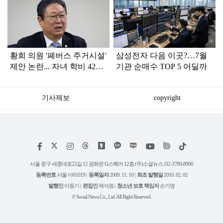
라
인
황희 의원 '폐버스 주거시설'
삼성전자 다음 이곳?…7월
제안 논란... 자녀 학비 4200
기관 순매수 TOP 5 어딜까
만원 논쟁으로 확산
기사제보
copyright
저
페
인
위
틱
작
이
스
키
톡
권
스
타
트
서울 중구 세종대로22길 12 광화문 G스퀘어 12층 (주)소셜뉴스 | 02-3789-8900
정
북
그
리
보
등록번호
서울 아01019 |
등록일자
2009. 11. 10 |
최초 발행일
2010. 02. 02
램
유
튜
발행인
이동기 |
편집인
채석원 |
청소년 보호 책임자
손기영
브
© Social News Co., Ltd. All Right Reserved.