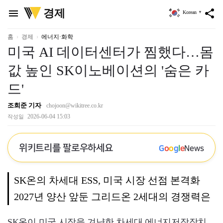
위
경제
menu
share
Korean
▼
키
트
리
홈
경제
에너지·화학
미국 AI 데이터센터가 찜했다…몸
값 높인 SK이노베이션의 '숨은 카
드'
조희준 기자
chojoon@wikitree.co.kr
2026-06-04 15:03
작성일
위키트리를 팔로우하세요
G
o
o
g
l
e
News
SK온의 차세대 ESS, 미국 시장 선점 본격화
2027년 양산 앞둔 그리드온 2세대의 경쟁력은
SK온이 미국 시장을 겨냥한 차세대 에너지저장장치