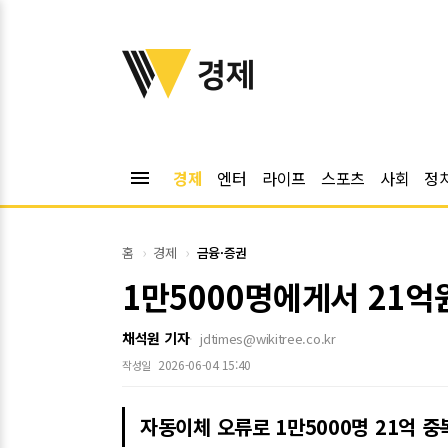
위키트리
경제
menu
경제
엔터
라이프
스포츠
사회
정
홈
경제
금융·증권
1만5000명에게서 21억
채석원 기자
jdtimes@wikitree.co.kr
2026-06-04 15:40
작성일
자동이체 오류로 1만5000명 21억 중