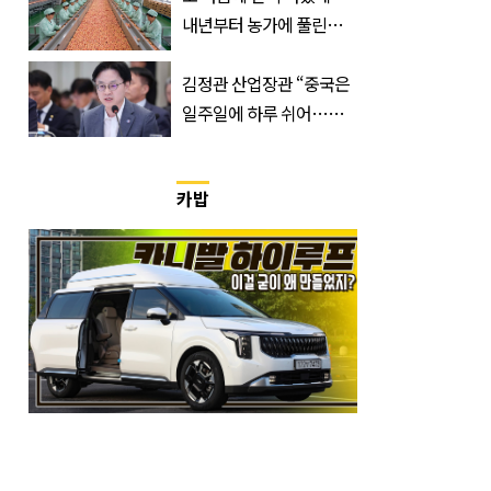
내년부터 농가에 풀린다는
'신품종' 한국 과일
김정관 산업장관 “중국은
일주일에 하루 쉬어…주
52시간 손 봐야 한다”
카밥