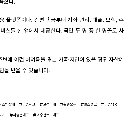
숨졌다.
플랫폼이다. 간편 송금부터 계좌 관리, 대출, 보험, 주
비스를 한 앱에서 제공한다. 국민 두 명 중 한 명꼴로 사
주변에 이런 어려움을 겪는 가족·지인이 있을 경우 자살예
담을 받을 수 있습니다.
시스템장애
금융사고
고객피해
환율오류
토스뱅크
금융당국
사기
이승건대표
이승건토스대표