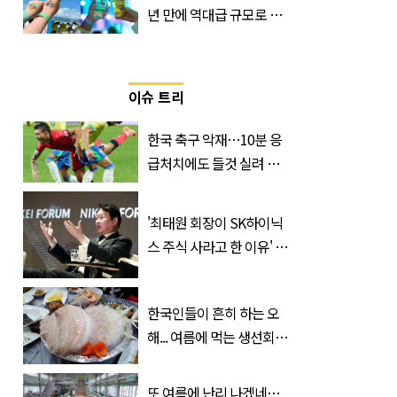
년 만에 역대급 규모로 돌
아온 ‘이슬라이브 페스티
벌’
이슈 트리
한국 축구 악재…10분 응
급처치에도 들것 실려 이
송된 '한국 국가대표'
'최태원 회장이 SK하이닉
스 주식 사라고 한 이유' 글
급속 확산
한국인들이 흔히 하는 오
해... 여름에 먹는 생선회가
위험한 '진짜 이유'
또 여름에 난리 나겠네…