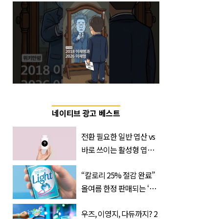
네이티브 광고 베스트
전환 필요한 일반 엽산 vs
바로 쓰이는 활성형 엽
산… 차이는?
“칼로리 25% 절감 완료”
‘Quatrefolic®’ 주목
올여름 한정 판매되는 ‘최
저 칼로리 소주’ 나왔다
우즈, 이영지, 다듀까지? 2