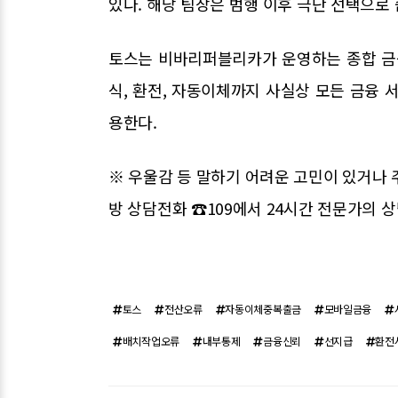
있다. 해당 팀장은 범행 이후 극단 선택으로 
토스는 비바리퍼블리카가 운영하는 종합 금융 
식, 환전, 자동이체까지 사실상 모든 금융 서
용한다.
※ 우울감 등 말하기 어려운 고민이 있거나 
방 상담전화 ☎109에서 24시간 전문가의 상
토스
전산오류
자동이체중복출금
모바일금융
배치작업오류
내부통제
금융신뢰
선지급
환전