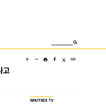
검색
add
remove
link
print
사고
WIKITREE TV