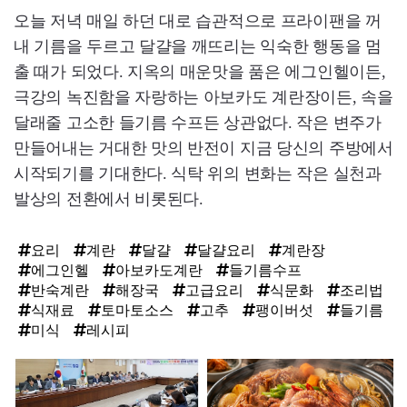
오늘 저녁 매일 하던 대로 습관적으로 프라이팬을 꺼
내 기름을 두르고 달걀을 깨뜨리는 익숙한 행동을 멈
출 때가 되었다. 지옥의 매운맛을 품은 에그인헬이든,
극강의 녹진함을 자랑하는 아보카도 계란장이든, 속을
달래줄 고소한 들기름 수프든 상관없다. 작은 변주가
만들어내는 거대한 맛의 반전이 지금 당신의 주방에서
시작되기를 기대한다. 식탁 위의 변화는 작은 실천과
발상의 전환에서 비롯된다.
요리
계란
달걀
달걀요리
계란장
에그인헬
아보카도계란
들기름수프
반숙계란
해장국
고급요리
식문화
조리법
식재료
토마토소스
고추
팽이버섯
들기름
미식
레시피
탑
라
인