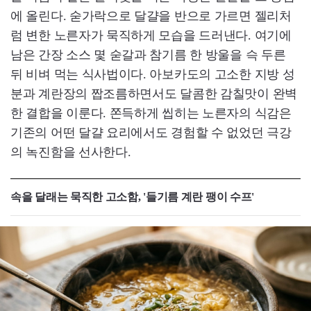
에 올린다. 숟가락으로 달걀을 반으로 가르면 젤리처
럼 변한 노른자가 묵직하게 모습을 드러낸다. 여기에
남은 간장 소스 몇 숟갈과 참기름 한 방울을 슥 두른
뒤 비벼 먹는 식사법이다. 아보카도의 고소한 지방 성
분과 계란장의 짭조름하면서도 달콤한 감칠맛이 완벽
한 결합을 이룬다. 쫀득하게 씹히는 노른자의 식감은
기존의 어떤 달걀 요리에서도 경험할 수 없었던 극강
의 녹진함을 선사한다.
속을 달래는 묵직한 고소함, '들기름 계란 팽이 수프'