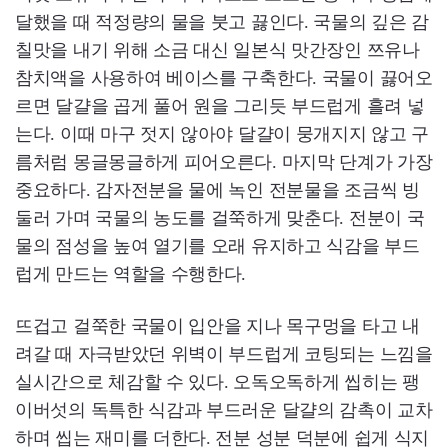
달했을 때 적정량의 물을 붓고 끓인다. 국물의 깊은 감
칠맛을 내기 위해 소금 대신 일본식 맛간장인 쯔유나
참치액을 사용하여 베이스를 구축한다. 국물이 끓어오
르면 달걀을 곱게 풀어 원을 그리듯 부드럽게 흘려 넣
는다. 이때 마구 젓지 않아야 달걀이 뭉개지지 않고 구
름처럼 몽글몽글하게 피어오른다. 마지막 단계가 가장
중요하다. 감자전분을 물에 녹인 전분물을 조금씩 빙
둘러 가며 국물의 농도를 걸쭉하게 맞춘다. 전분이 국
물의 점성을 높여 열기를 오래 유지하고 식감을 부드
럽게 만드는 역할을 수행한다.
뜨겁고 걸쭉한 국물이 입안을 지나 목구멍을 타고 내
려갈 때 자극받았던 위벽이 부드럽게 코팅되는 느낌을
실시간으로 체감할 수 있다. 오독오독하게 씹히는 팽
이버섯의 독특한 식감과 부드러운 달걀의 감촉이 교차
하며 씹는 재미를 더한다. 전분 성분 덕분에 쉽게 식지