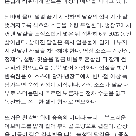
손쉽게 비워내게 만드는 마성의 매력을 지니고 있다.
냄비에 물이 펄펄 끓기 시작하면 달걀의 껍데기가 잘
벗겨지도록 식초와 소금을 소량 투입한다. 냉장고에서
꺼낸 달걀을 조심스럽게 넣은 뒤 정확히 6분 30초 동안
삶아낸다. 삶아진 달걀은 즉시 얼음물에 담가 내부까
지 전달된 잔열을 차단해야 한다. 염장 소스는 진간장,
정제수, 설탕, 맛술을 황금 비율로 혼합한 뒤 잘게 썬
대파와 청양고추를 듬뿍 넣어 완성한다. 껍질을 벗긴
반숙란을 이 소스에 담가 냉장고에서 반나절 이상 푹
담가두면 숙성 과정이 시작된다. 간장 소스가 달걀 내
부로 스며들면서 흐르던 노른자는 점차 수분을 잃고
녹진하고 쫀득한 젤리 형태로 변모한다.
뜨거운 흰쌀밥 위에 숲속의 버터라 불리는 부드러운
아보카도를 얇게 썰어 부채꼴 모양으로 펼친다. 간장
을 머금어 짙은 갈색빛을 띠는 숙성된 달걀을 그 중심