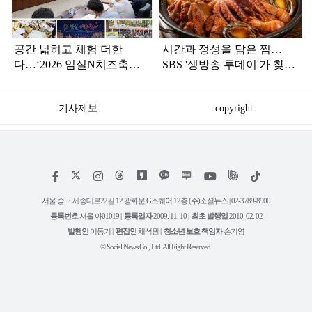
공간 넓히고 체험 더한
시간과 정성을 담은 찜…
다…‘2026 임실N치즈축제
SBS '생방송 투데이'가 찾아
본격 시동’
간 강화 맛집
기사제보
copyright
저
페
인
위
틱
작
이
스
키
톡
권
스
타
트
서울 중구 세종대로22길 12 광화문 G스퀘어 12층 (주)소셜뉴스 | 02-3789-8900
정
북
그
리
보
등록번호
서울 아01019 |
등록일자
2009. 11. 10 |
최초 발행일
2010. 02. 02
램
유
튜
발행인
이동기 |
편집인
채석원 |
청소년 보호 책임자
손기영
브
© Social News Co., Ltd. All Right Reserved.