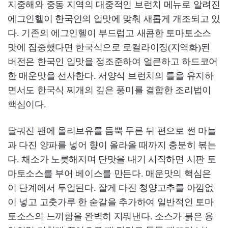
지중해와 중동 지역의 대중적인 브런치 메뉴로 알려진
에그인헬이 한국인의 입맛에 맞춰 새롭게 개조되고 있
다. 기존의 에그인헬이 부드럽고 새콤한 토마토소스
맛에 집중했다면 한국식으로 로컬라이징(지역화)된
버전은 한국인 입맛을 정조준하여 얼큰하고 하드코어
한 매운맛을 선사한다. 서양식 브런치의 틀을 유지하
면서도 한국식 찌개의 깊은 풍미를 결합한 조리법이
핵심이다.
달궈진 팬에 올리브유를 듬뿍 두른 뒤 편으로 썬 마늘
과 다진 양파를 넣어 향이 올라올 때까지 충분히 볶는
다. 채소가 노릇해지며 단맛을 내기 시작하면 시판 토
마토소스를 부어 베이스를 만든다. 매운맛의 핵심은
이 단계에서 투입된다. 잘게 다진 청양고추를 아낌없
이 넣고 고춧가루 한 숟갈을 추가하여 일반적인 토마
토소스의 느끼함을 완벽히 지워낸다. 소스가 붉은 용