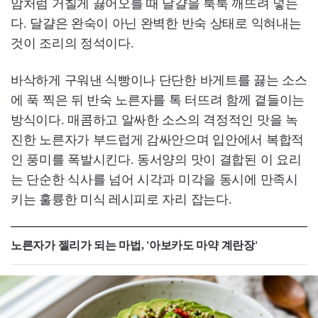
암처럼 거칠게 끓어오를 때 달걀을 툭툭 깨뜨려 넣는
다. 달걀은 완숙이 아닌 완벽한 반숙 상태로 익혀내는
것이 조리의 정석이다.
바삭하게 구워낸 식빵이나 단단한 바게트를 끓는 소스
에 푹 찍은 뒤 반숙 노른자를 톡 터뜨려 함께 곁들이는
방식이다. 매콤하고 알싸한 소스의 격정적인 맛을 녹
진한 노른자가 부드럽게 감싸안으며 입안에서 복합적
인 풍미를 폭발시킨다. 동서양의 맛이 결합된 이 요리
는 단순한 식사를 넘어 시각과 미각을 동시에 만족시
키는 훌륭한 미식 레시피로 자리 잡는다.
노른자가 젤리가 되는 마법, '아보카도 마약 계란장'