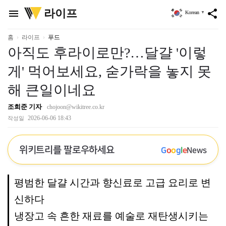
위
라이프
menu
share
Korean
▼
키
트
리
홈
라이프
푸드
아직도 후라이로만?…달걀 '이렇
게' 먹어보세요, 숟가락을 놓지 못
해 큰일이네요
조희준 기자
chojoon@wikitree.co.kr
2026-06-06 18:43
작성일
위키트리를 팔로우하세요
G
o
o
g
l
e
News
평범한 달걀 시간과 향신료로 고급 요리로 변
신하다
냉장고 속 흔한 재료를 예술로 재탄생시키는