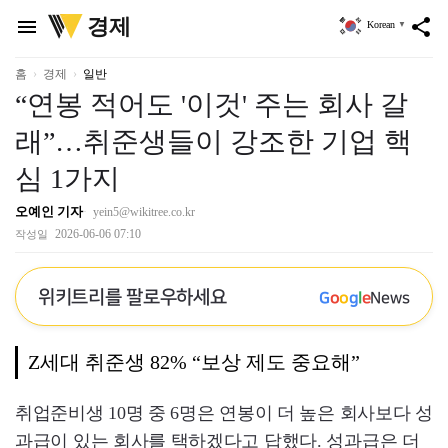
위
경제
menu
share
Korean
▼
키
트
리
홈
경제
일반
“연봉 적어도 '이것' 주는 회사 갈
래”…취준생들이 강조한 기업 핵
심 1가지
오예인 기자
yein5@wikitree.co.kr
2026-06-06 07:10
작성일
위키트리를 팔로우하세요
G
o
o
g
l
e
News
Z세대 취준생 82% “보상 제도 중요해”
취업준비생 10명 중 6명은 연봉이 더 높은 회사보다 성
과급이 있는 회사를 택하겠다고 답했다. 성과급은 더