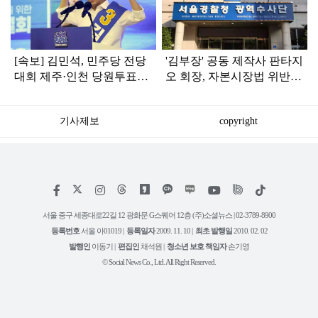
인
[속보] 김민석, 민주당 전당
'김부장' 공동 제작사 판타지
대회 제주·인천 당원투표서
오 회장, 자본시장법 위반
승리로 1위 탈환
혐의로 피소됐다
기사제보
copyright
저
페
인
위
틱
작
이
스
키
톡
권
스
타
트
서울 중구 세종대로22길 12 광화문 G스퀘어 12층 (주)소셜뉴스 | 02-3789-8900
정
북
그
리
보
등록번호
서울 아01019 |
등록일자
2009. 11. 10 |
최초 발행일
2010. 02. 02
램
유
튜
발행인
이동기 |
편집인
채석원 |
청소년 보호 책임자
손기영
브
© Social News Co., Ltd. All Right Reserved.