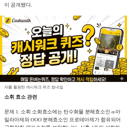
이 공개됐다.
AI를 활용한 캐시워크 퀴즈 썸네일
소휘 효소 관련
문제 1. 소휘 소화효소에는 탄수화물 분해효소인 α-아
밀라아제와 OOO 분해효소인 프로테아제가 함유되어