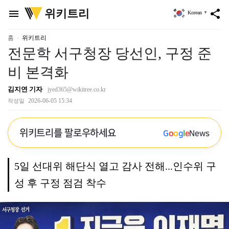
위
위키트리
menu
share
Korean
▼
키
트
리
홈
위키트리
전문학 서구청장 당선인, 구정 준
비 본격화
김지연 기자
jyed365@wikitree.co.kr
2026-06-05 15:34
작성일
위키트리를 팔로우하세요
G
o
o
g
l
e
News
5일 선대위 해단식 열고 감사 전해...인수위 구
성 후 구정 점검 착수