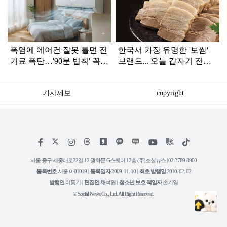
라
인
폭염에 에어컨 잘못 틀면 전
한국서 가장 유명한 '보쌈'
기료 폭탄…'90분 법칙' 꼭
브랜드... 오늘 갑자기 전해
확인하세요
진 안 좋은 소식
기사제보
copyright
저
페
인
위
틱
작
이
스
키
톡
권
스
타
트
서울 중구 세종대로22길 12 광화문 G스퀘어 12층 (주)소셜뉴스 | 02-3789-8900
정
북
그
리
보
등록번호
서울 아01019 |
등록일자
2009. 11. 10 |
최초 발행일
2010. 02. 02
램
유
튜
발행인
이동기 |
편집인
채석원 |
청소년 보호 책임자
손기영
브
© Social News Co., Ltd. All Right Reserved.