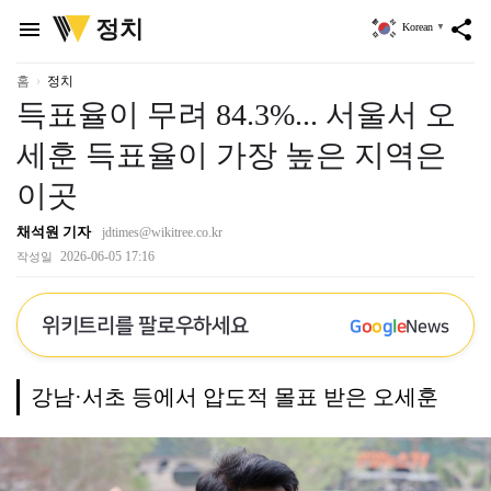
위
정치
menu
share
Korean
▼
키
트
리
홈
정치
득표율이 무려 84.3%... 서울서 오
세훈 득표율이 가장 높은 지역은
이곳
채석원 기자
jdtimes@wikitree.co.kr
2026-06-05 17:16
작성일
위키트리를 팔로우하세요
G
o
o
g
l
e
News
강남·서초 등에서 압도적 몰표 받은 오세훈