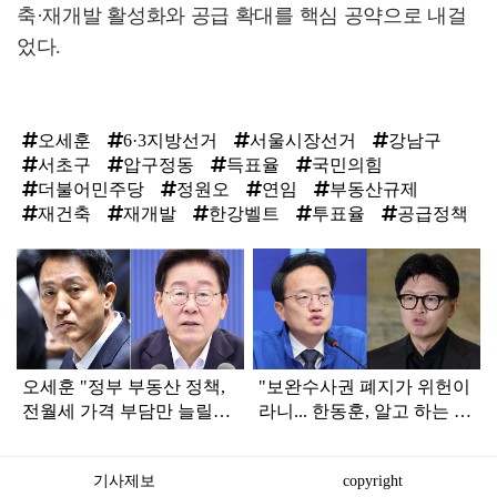
축·재개발 활성화와 공급 확대를 핵심 공약으로 내걸
었다.
오세훈
6·3지방선거
서울시장선거
강남구
서초구
압구정동
득표율
국민의힘
더불어민주당
정원오
연임
부동산규제
재건축
재개발
한강벨트
투표율
공급정책
탑
라
인
오세훈 "정부 부동산 정책,
"보완수사권 폐지가 위헌이
전월세 가격 부담만 늘릴
라니... 한동훈, 알고 하는 말
것"
인가"
기사제보
copyright