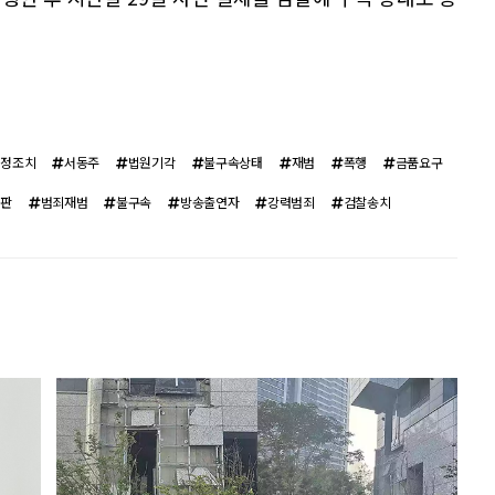
잠정조치
서동주
법원기각
불구속상태
재범
폭행
금품요구
재판
범죄재범
불구속
방송출연자
강력범죄
검찰송치