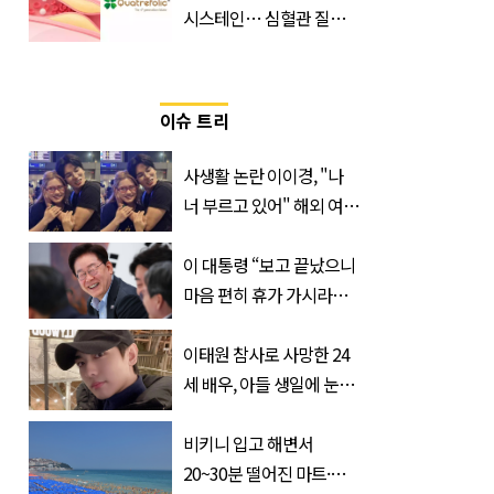
시스테인… 심혈관 질환
으로 사망 위험 부른다
이슈 트리
사생활 논란 이이경, "나
너 부르고 있어" 해외 여배
우와 스킨십 근황 포착
이 대통령 “보고 끝났으니
마음 편히 휴가 가시라…
저는 집에 있는 게 휴가”
이태원 참사로 사망한 24
세 배우, 아들 생일에 눈물
쏟은 어머니
비키니 입고 해변서
20~30분 떨어진 마트·주