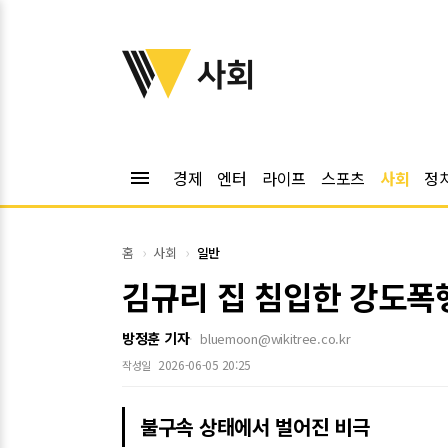
위키트리
사회
menu
경제
엔터
라이프
스포츠
사회
정
홈
사회
일반
김규리 집 침입한 강도폭행
방정훈 기자
bluemoon@wikitree.co.kr
2026-06-05 20:25
작성일
불구속 상태에서 벌어진 비극