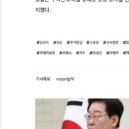
치했다.
김규리
강도
주거침입
스토킹
구속영장
피해자보호
유튜브
자수
방송인
피해자
기사제보
copyright
관련기사