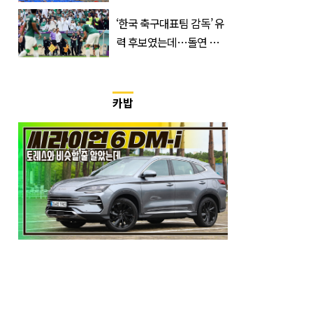
거지 이동 피서객 목격담
‘한국 축구대표팀 감독’ 유
속출, 반응 폭발
력 후보였는데…돌연 코
트디부아르 지휘봉 잡은
‘거장’
카밥