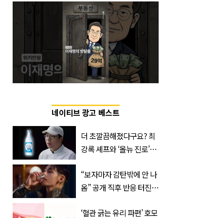
네이티브 광고 베스트
더 초깔끔해졌다구요? 최
강록 셰프와 ‘올뉴 진로’의
만남
“보자마자 감탄밖에 안 나
옴” 공개 직후 반응 터진
진로 뷔 캠페인 영상
‘혈관 긁는 유리 파편’ 호모